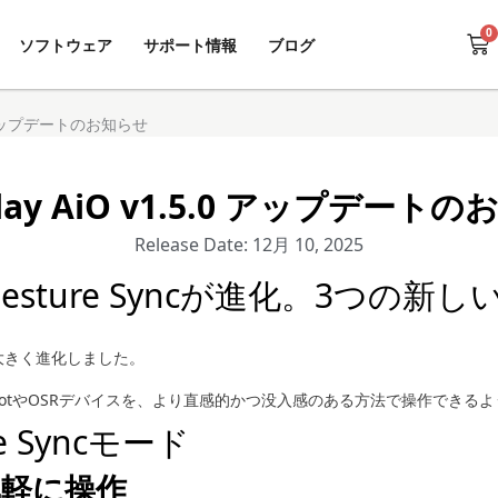
0
Ca
ソフトウェア
サポート情報
ブログ
5.0 アップデートのお知らせ
Play AiO v1.5.0 アップデート
Release Date: 12月 10, 2025
5.0 — Gesture Syncが進化。3
が大きく進化しました。
BotやOSRデバイスを、より直感的かつ没入感のある方法で操作できる
e Syncモード
で気軽に操作