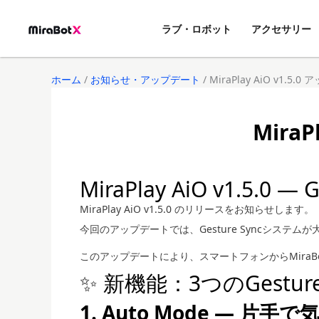
内
容
ラブ・ロボット
アクセサリー
を
ス
キ
ホーム
/
お知らせ・アップデート
/ MiraPlay AiO v1.
ッ
プ
Mira
MiraPlay AiO v1.
MiraPlay AiO v1.5.0 のリリースをお知らせします。
今回のアップデートでは、Gesture Syncシステム
このアップデートにより、スマートフォンからMira
✨ 新機能：3つのGestur
1. Auto Mode — 片手