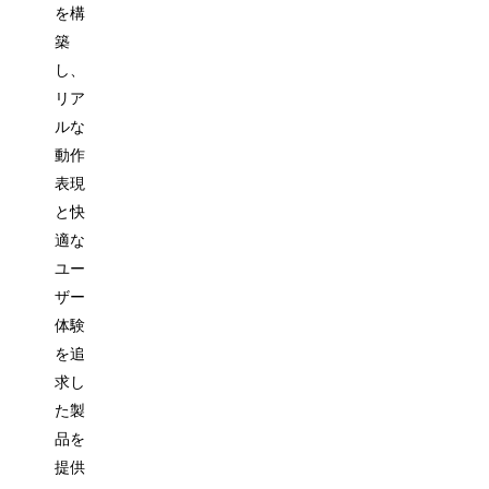
を構
築
し、
リア
ルな
動作
表現
と快
適な
ユー
ザー
体験
を追
求し
た製
品を
提供