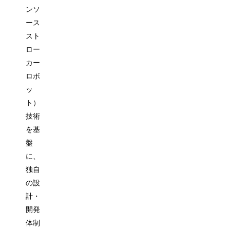
ンソ
ース
スト
ロー
カー
ロボ
ッ
ト）
技術
を基
盤
に、
独自
の設
計・
開発
体制