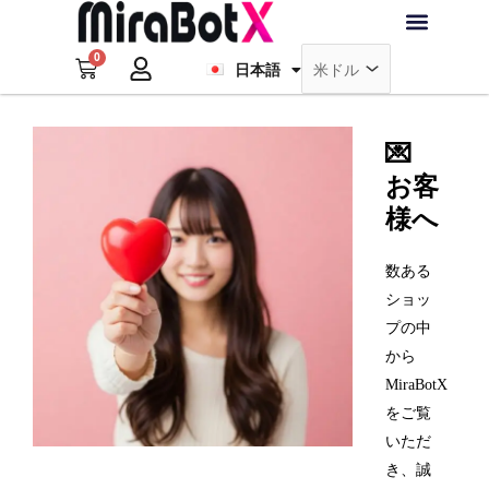
内
Français
容
0
を
Cart
日本語
Deutsch
ラブ・ロボット
アクセサリー
ソフトウェア
サポート情報
ブログ
ス
キ
ログイン
会員登録
ッ
💌
プ
お客
様へ
数ある
ショッ
プの中
から
MiraBotX
をご覧
いただ
き、誠