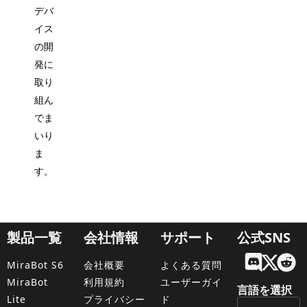
デバ
イス
の開
発に
取り
組ん
でま
いり
ま
す。
製品一覧
会社情報
サポート
公式SNS
Engl
MiraBot S6
会社概要
よくある質問
Fran
MiraBot
利用規約
ユーザーガイ
言語を選択
Lite
プライバシー
ド