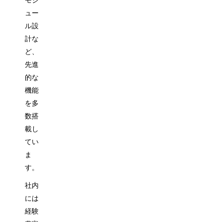
モジ
ュー
ル設
計な
ど、
先進
的な
機能
を多
数搭
載し
てい
ま
す。
社内
には
経験