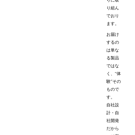
りに取
り組ん
でおり
ます。
お届け
するの
は単な
る製品
ではな
く、“体
験”その
もので
す。
自社設
計・自
社開発
だから