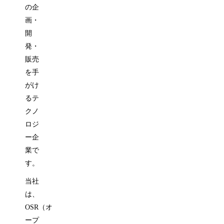
の企
画・
開
発・
販売
を手
がけ
るテ
クノ
ロジ
ー企
業で
す。
当社
は、
OSR（オ
ープ