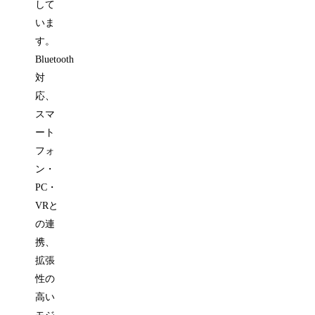
して
いま
す。
Bluetooth
対
応、
スマ
ート
フォ
ン・
PC・
VRと
の連
携、
拡張
性の
高い