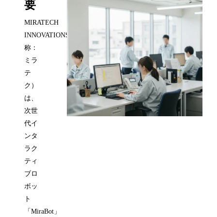
要
MIRATECH
INNOVATIONS（略
称：
ミラ
テ
ク）
は、
次世
代イ
ンタ
ラク
ティ
ブロ
ボッ
ト
「MiraBot」