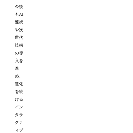
今後
もAI
連携
や次
世代
技術
の導
入を
進
め、
進化
を続
ける
イン
タラ
クテ
ィブ