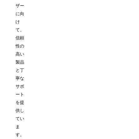
ザー
に向
け
て、
信頼
性の
高い
製品
と丁
寧な
サポ
ート
を提
供し
てい
ま
す。