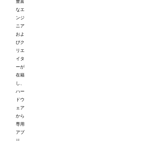
豊富
なエ
ンジ
ニア
およ
びク
リエ
イタ
ーが
在籍
し、
ハー
ドウ
ェア
から
専用
アプ
リ