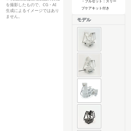
・フルセット：スリー
を撮影したもので、CG・AI
ブケアキット付き
生成によるイメージではあり
ません。
MiraBot
モデル
S6
|
ミ
ラ
ボ
ッ
ト
S6
個