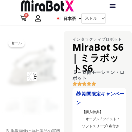
内
Français
容
0
を
Cart
日本語
Deutsch
ラブ・ロボット
アクセサリー
ソフトウェア
サポート情報
ブログ
ス
キ
ログイン
会員登録
ッ
インタラクティブロボット
セール
MiraBot S6
プ
Zoom
| ミラボッ
トS6
５～６軸モーション・ロ
ボット
🎁 期間限定キャンペー
ン
【購入特典】
・オープン / ツイスト：
ソフトスリーブ1点付き
※ 掲載画像は自社製品の実機