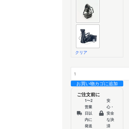
クリア
お買い物カゴに追加
ご注文前に
1〜2
安
営業
心・
日以
安全
内に
な決
発送
済