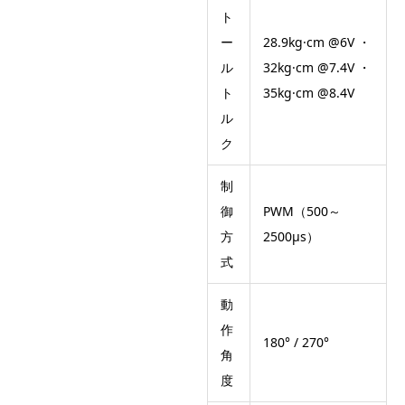
ト
ー
28.9kg·cm @6V ・
ル
32kg·cm @7.4V ・
ト
35kg·cm @8.4V
ル
ク
制
御
PWM（500～
方
2500μs）
式
動
作
180° / 270°
角
度