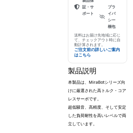
180°
製品保
証・サ
プラ
/
ポート
イバ
270°
シー
個
梱包
送料はお届け先地域に応じ
て、チェックアウト時に自
動計算されます。
ご注文前の詳しいご案内
はこちら
製品説明
本製品は、MiraBotシリーズ向
けに厳選された高トルク・コア
レスサーボです。
超低騒音、高精度、そして安定
した負荷耐性を高いレベルで両
立しています。