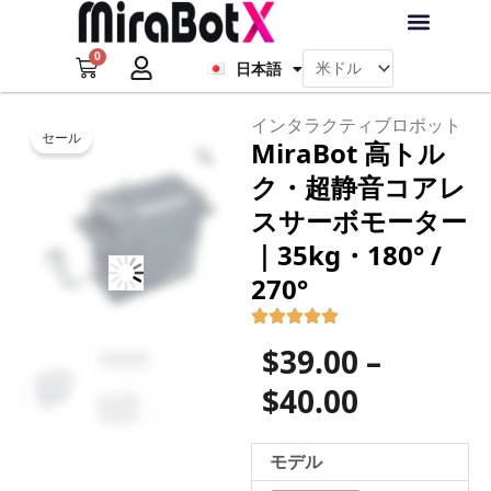
内
Français
容
0
を
Cart
日本語
Deutsch
ラブ・ロボット
アクセサリー
ソフトウェア
サポート情報
ブログ
ス
キ
ログイン
会員登録
インタラクティブロボット
ッ
セール
MiraBot 高トル
Zoom
プ
ク・超静音コアレ
スサーボモーター
｜35kg・180° /
270°
価
$
39.00
–
格
$
40.00
帯:
MiraBot
モデル
$39.00
高