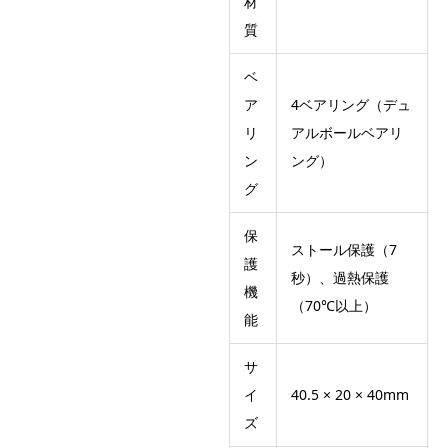
材
質
ベ
ア
4ベアリング（デュ
リ
アルボールベアリ
ン
ング）
グ
保
ストール保護（7
護
秒）、過熱保護
機
（70℃以上）
能
サ
イ
40.5 × 20 × 40mm
ズ