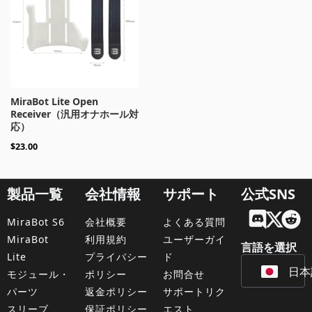
MiraBot Lite Open
Receiver（汎用オナホール対
応）
$
23.00
製品一覧
会社情報
サポート
公式SNS
Engl
MiraBot S6
会社概要
よくある質問
Fran
MiraBot
利用規約
ユーザーガイ
言語を選択
Lite
プライバシー
ド
日本
Deu
モジュール・
ポリシー
お問合せ
パーツ
返金ポリシー
サポートリク
スリーブ
保証ポリシー
エスト