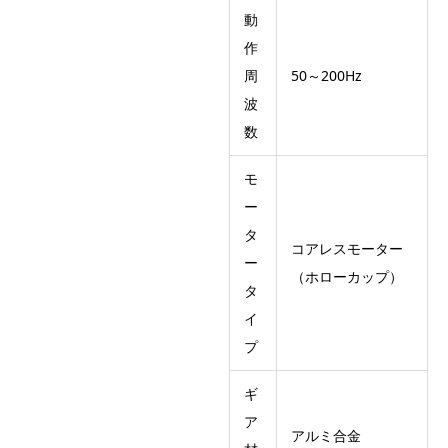
動
作
周
50～200Hz
波
数
モ
ー
タ
コアレスモーター
ー
（ホローカップ）
タ
イ
プ
ギ
ア
アルミ合金