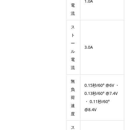
1.0A
電
流
ス
ト
ー
3.0A
ル
電
流
無
0.15秒/60° @6V ・
負
0.13秒/60° @7.4V
荷
・ 0.11秒/60°
速
@8.4V
度
ス