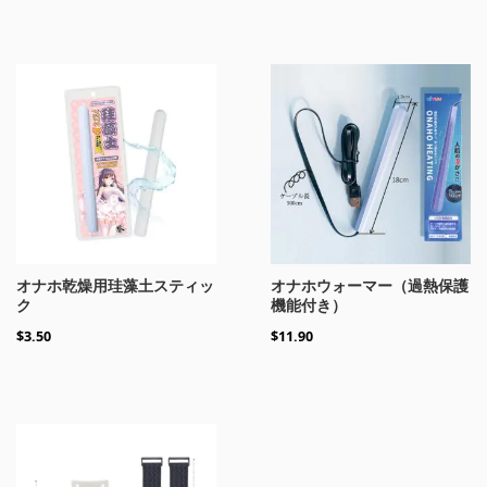
オナホ乾燥用珪藻土スティッ
オナホウォーマー（過熱保護
ク
機能付き）
$
3.50
$
11.90