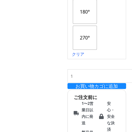
ト
–
ル
180°
$40.00
ク・
超
静
270°
音
コ
ア
クリア
レ
ス
サ
ー
ボ
お買い物カゴに追加
モ
ご注文前に
ー
1〜2営
安
タ
業日以
心・
ー
内に発
安全
｜
送
な決
35kg・
済