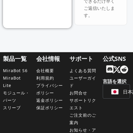
できるだけ早く
ご返信いたしま
す。
製品一覧
会社情報
サポート
公式SNS
Engl
MiraBot S6
会社概要
よくある質問
Fran
MiraBot
利用規約
ユーザーガイ
言語を選択
Lite
プライバシー
ド
日本
Deu
モジュール・
ポリシー
お問合せ
パーツ
返金ポリシー
サポートリク
スリーブ
保証ポリシー
エスト
ご注文前のご
案内
お知らせ・ア