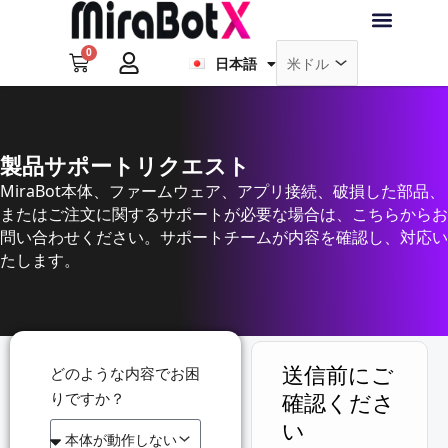
内
Français
容
0
を
Cart
日本語
Deutsch
ラブ・ロボット
アクセサリー
ソフトウェア
サポート情報
ブログ
ス
キ
ログイン
会員登録
ッ
プ
製品サポートリクエスト
MiraBot本体、ファームウェア、アプリ接続、破損した部品、
またはご注文に関するサポートが必要な場合は、こちらからお
問い合わせください。サポートチームが内容を確認し、対応い
たします。
どのような内容でお困
送信前にご
りですか？
確認くださ
い