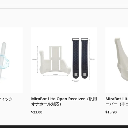
ティック
MiraBot Lite Open Receiver（汎用
MiraBot L
オナホール対応）
ーバー（非
$
23.00
$
15.90