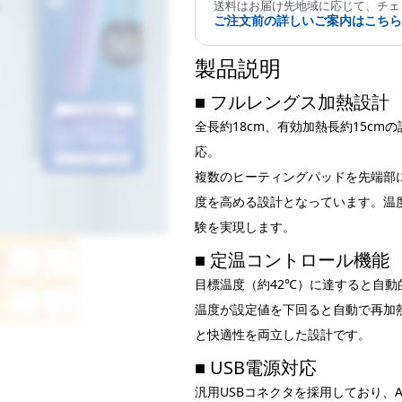
送料はお届け先地域に応じて、チェ
ー
ご注文前の詳しいご案内はこち
（過
熱
製品説明
保
護
■ フルレングス加熱設計
機
全長約18cm、有効加熱長約15c
能
応。
付
き）
複数のヒーティングパッドを先端部
個
度を高める設計となっています。温
験を実現します。
■ 定温コントロール機能
目標温度（約42℃）に達すると自
温度が設定値を下回ると自動で再加
と快適性を両立した設計です。
■ USB電源対応
汎用USBコネクタを採用しており、