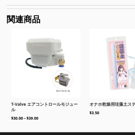
関連商品
価
格
帯:
$30.00
–
$39.00
T-Valve エアコントロールモジュー
オナホ乾燥用珪藻土ス
ル
$
3.50
$
30.00
–
$
39.00