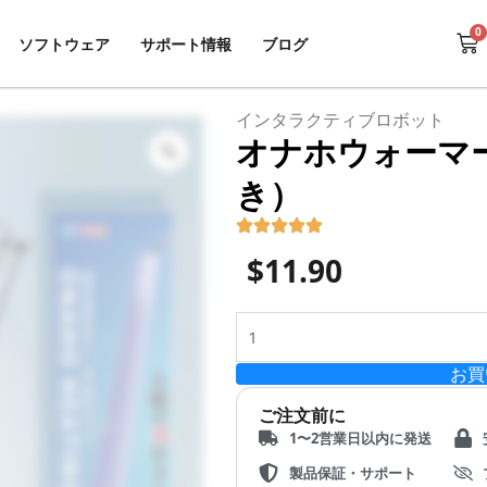
0
Ca
ソフトウェア
サポート情報
ブログ
インタラクティブロボット
オナホウォーマ
Zoom
き）
$
11.90
オ
ナ
お買
ホ
ウ
ご注文前に
ォ
1〜2営業日以内に発送
ー
マ
製品保証・サポート