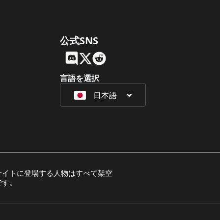
公式SNS
English
Français
言語を選択
日本語
Deutsch
サイトに登場する人物はすべて架空
です。