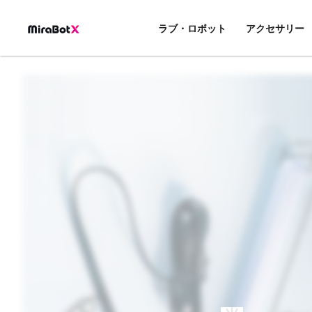
内
容
ラブ・ロボット
アクセサリー
を
ス
キ
ッ
プ