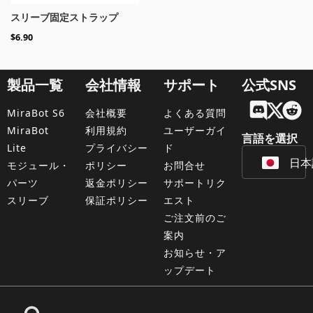
スリーブ固定ストラップ
$
6.90
製品一覧
会社情報
サポート
公式SNS
Engl
MiraBot S6
会社概要
よくある質問
Fran
MiraBot
利用規約
ユーザーガイ
言語を選択
Lite
プライバシー
ド
日本
Deu
モジュール・
ポリシー
お問合せ
パーツ
返金ポリシー
サポートリク
スリーブ
保証ポリシー
エスト
ご注文前のご
案内
お知らせ・ア
ップデート