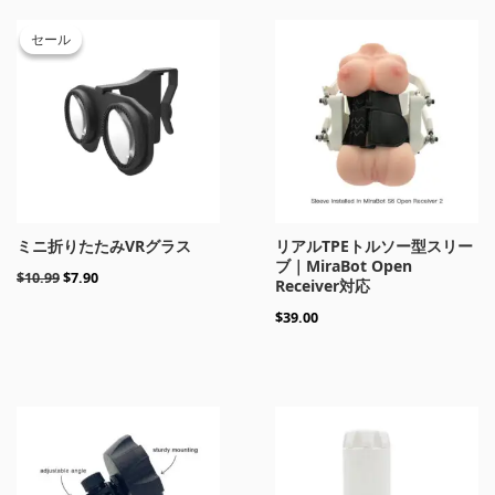
元
現
の
在
セール
セール
価
の
格
価
は
格
$10.99
は
で
$7.90
し
で
た。
す。
ミニ折りたたみVRグラス
リアルTPEトルソー型スリー
ブ｜MiraBot Open
$
10.99
$
7.90
Receiver対応
$
39.00