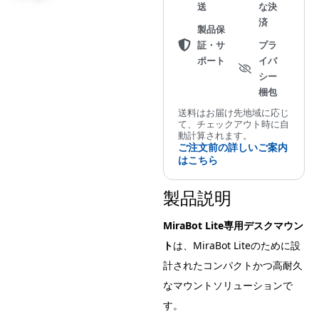
送
な決
ウ
済
製品保
ン
証・サ
プラ
ト
ポート
イバ
個
シー
梱包
送料はお届け先地域に応じ
て、チェックアウト時に自
動計算されます。
ご注文前の詳しいご案内
はこちら
製品説明
MiraBot Lite専用デスクマウン
ト
は、MiraBot Liteのために設
計されたコンパクトかつ高耐久
なマウントソリューションで
す。