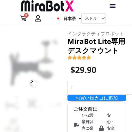
内
Français
容
0
を
Cart
日本語
Deutsch
ラブ・ロボット
アクセサリー
ソフトウェア
サポート情報
ブログ
ス
キ
ログイン
会員登録
インタラクティブロボット
ッ
MiraBot Lite専用
Zoom
プ
デスクマウント
$
29.90
MiraBot
Lite
お買い物カゴに追加
専
用
ご注文前に
デ
1〜2営
安
ス
業日以
心・
ク
内に発
安全
マ