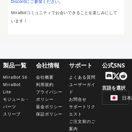
Discordにご参加ください
。
MiraBotコミュニティでお会いできることを楽しみにして
います！
製品一覧
会社情報
サポート
公式SNS
Engl
MiraBot S6
会社概要
よくある質問
Fran
MiraBot
利用規約
ユーザーガイ
言語を選択
Lite
プライバシー
ド
日本
Deu
モジュール・
ポリシー
お問合せ
パーツ
返金ポリシー
サポートリク
スリーブ
保証ポリシー
エスト
ご注文前のご
案内