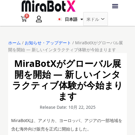
内
Français
容
0
を
Cart
日本語
Deutsch
ラブ・ロボット
アクセサリー
ソフトウェア
サポート情報
ブログ
ス
キ
ログイン
会員登録
ッ
ホーム
/
お知らせ・アップデート
/ MiraBotXがグローバル展
プ
開を開始 — 新しいインタラクティブ体験が今始まります
MiraBotXがグローバル展
開を開始 — 新しいインタ
ラクティブ体験が今始まり
ます
Release Date: 10月 22, 2025
MiraBotXは、アメリカ、ヨーロッパ、アジアの一部地域を
含む海外向け販売を正式に開始しました。