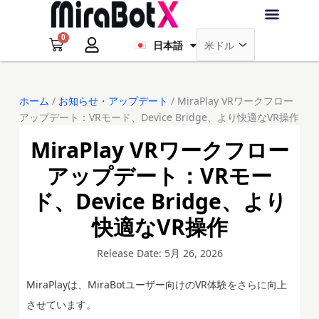
内
Français
容
0
を
Cart
日本語
Deutsch
ラブ・ロボット
アクセサリー
ソフトウェア
サポート情報
ブログ
ス
キ
ログイン
会員登録
ッ
ホーム
/
お知らせ・アップデート
/ MiraPlay VRワークフロー
プ
アップデート：VRモード、Device Bridge、より快適なVR操作
MiraPlay VRワークフロー
アップデート：VRモー
ド、Device Bridge、より
快適なVR操作
Release Date: 5月 26, 2026
MiraPlayは、MiraBotユーザー向けのVR体験をさらに向上
させています。