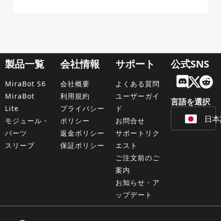
製品一覧
会社情報
サポート
公式SNS
Engl
MiraBot S6
会社概要
よくある質問
Fran
MiraBot
利用規約
ユーザーガイ
言語を選択
Lite
プライバシー
ド
日本
Deu
モジュール・
ポリシー
お問合せ
パーツ
返金ポリシー
サポートリク
スリーブ
保証ポリシー
エスト
ご注文前のご
案内
お知らせ・ア
ップデート