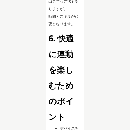
出力する方法もあ
りますが、
時間とスキルが必
要となります。
6. 快適
に連動
を楽し
むため
のポイ
ント
デバイスを