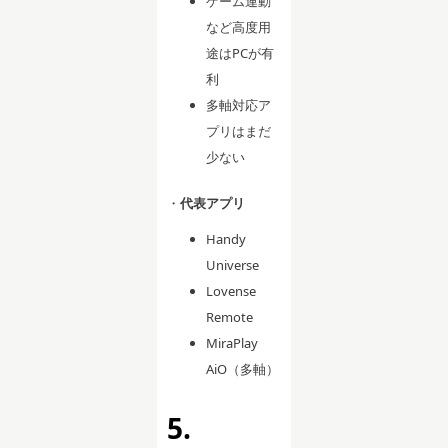
ゲーム連動
など高度用
途はPCが有
利
多軸対応ア
プリはまだ
少ない
・
代表アプリ
Handy
Universe
Lovense
Remote
MiraPlay
AiO（多軸）
5.