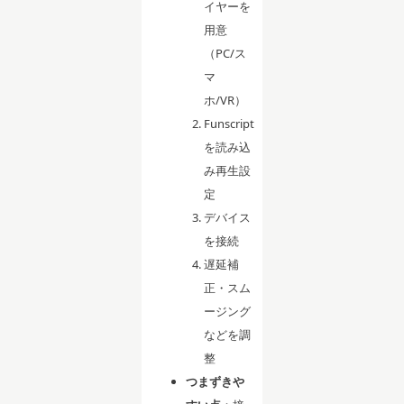
イヤーを
用意
（PC/ス
マ
ホ/VR）
Funscript
を読み込
み再生設
定
デバイス
を接続
遅延補
正・スム
ージング
などを調
整
つまずきや