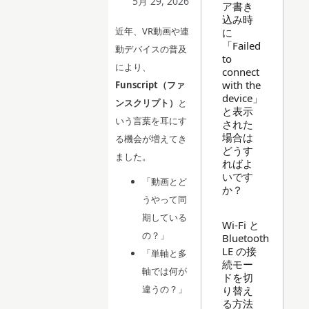
5月 29, 2026
ア書き
込み時
近年、VR動画や連
に
「Failed
動デバイスの普及
to
により、
connect
with the
Funscript（ファ
device」
ンスクリプト）
と
と表示
いう言葉を耳にす
された
場合は
る機会が増えてき
どうす
ました。
ればよ
いです
「動画とど
か？
うやって同
期している
Wi-Fi と
の？」
Bluetooth
LE の接
「単軸と多
続モー
軸では何が
ドを切
違うの？」
り替え
る方法