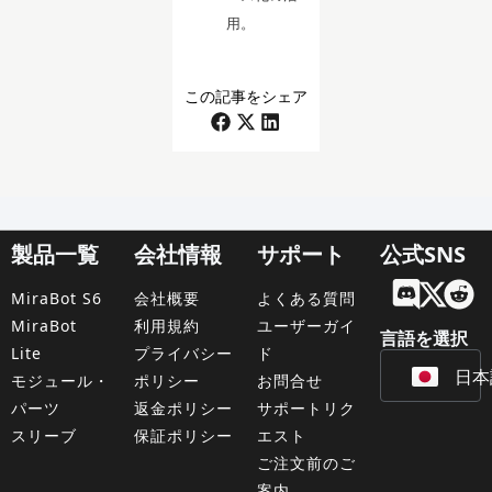
用。
この記事をシェア
製品一覧
会社情報
サポート
公式SNS
Engl
MiraBot S6
会社概要
よくある質問
Fran
MiraBot
利用規約
ユーザーガイ
言語を選択
Lite
プライバシー
ド
日本
Deu
モジュール・
ポリシー
お問合せ
パーツ
返金ポリシー
サポートリク
スリーブ
保証ポリシー
エスト
ご注文前のご
案内