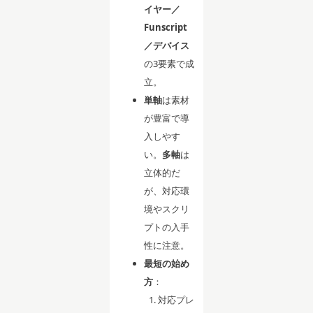
イヤー／
Funscript
／デバイス
の3要素で成
立。
単軸
は素材
が豊富で導
入しやす
い。
多軸
は
立体的だ
が、対応環
境やスクリ
プトの入手
性に注意。
最短の始め
方
：
対応プレ