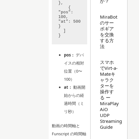
か？
},

    { 
"pos": 
MiraBot
100, 
"at": 500 
のサー
}

ボギア
  ]

を交換
する方
法
pos：
デバ
スマホ
イスの相対
でVirt-a-
位置（0〜
Mateキ
100）
ャラク
ターを
at：
動画開
操作す
始からの経
る ー
MiraPlay
過時間（ミ
AiO
リ秒）
UDP
Streaming
動画の時間軸と
Guide
Funscript の時間軸