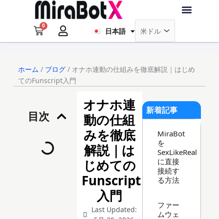
内
Français
容
0
を
Cart
日本語
Deutsch
ラブ・ロボット
アクセサリー
ソフトウェア
サポート情報
ブログ
ス
キ
ログイン
会員登録
ッ
ホーム
/
ブログ
/ オナホ連動の仕組みを徹底解説｜はじめ
プ
てのFunscript入門
オナホ連
新着記事
目次
動の仕組
みを徹底
MiraBot
を
解説｜は
SexLikeReal
に直接
じめての
接続す
Funscript
る方法
入門
ファー
Last Updated:
ムウェ