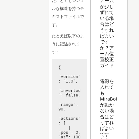
アーム
た、とてもシンプ
が少し
ルな構造を持つテ
ずれて
キストファイルで
いる場
合はど
す。
うすれ
ばよい
たとえば以下のよ
です
うに記述されま
か？ア
す：
ーム位
置校正
ガイド
{

"version"
電源を
: "1.0",

入れて
"inverted
も
": false,

MiraBot
が動か
"range": 
90,

ない場
合はど
"actions"
うすれ
: [

ばよい
    { 
"pos": 0, 
です
"at": 100 