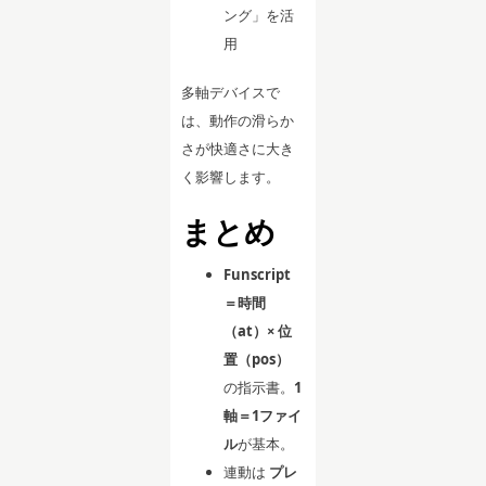
ング」を活
用
多軸デバイスで
は、動作の滑らか
さが快適さに大き
く影響します。
まとめ
Funscript
＝時間
（at）× 位
置（pos）
の指示書。
1
軸＝1ファイ
ル
が基本。
連動は
プレ