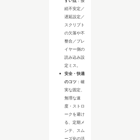
すい点
：接
続不安定／
遅延設定／
スクリプト
の欠落や不
整合／プレ
イヤー側の
読み込み設
定ミス。
安全・快適
のコツ
：確
実な固定、
無理な速
度・ストロ
ークを避け
る、定期メ
ンテ、スム
ーズ化の活