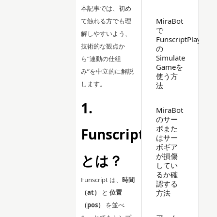
本記事では、初め
MiraBot
て触れる方でも理
で
解しやすいよう、
FunscriptPlayer
技術的な観点か
の
Simulate
ら“連動の仕組
Gameを
み”を中立的に解説
使う方
します。
法
1.
MiraBot
のサー
ボまた
Funscript
はサー
ボギア
が損傷
とは？
してい
るか確
Funscript は、
時間
認する
方法
（at）
と
位置
（pos）
を並べ