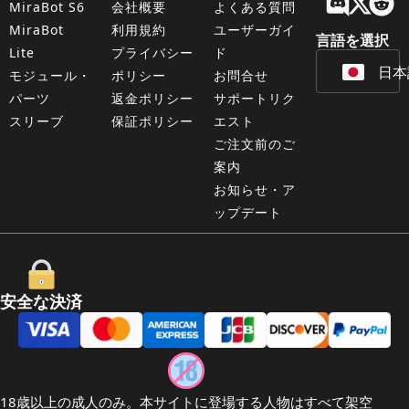
MiraBot S6
会社概要
よくある質問
Fran
MiraBot
利用規約
ユーザーガイ
言語を選択
Lite
プライバシー
ド
日本
Deu
モジュール・
ポリシー
お問合せ
パーツ
返金ポリシー
サポートリク
スリーブ
保証ポリシー
エスト
ご注文前のご
案内
お知らせ・ア
ップデート
安全な決済
18歳以上の成人のみ。本サイトに登場する人物はすべて架空