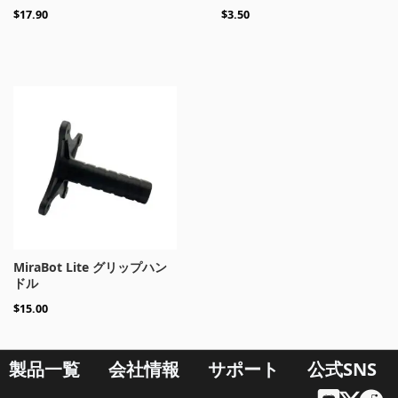
$
17.90
$
3.50
MiraBot Lite グリップハン
ドル
$
15.00
製品一覧
会社情報
サポート
公式SNS
Engl