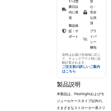
1〜2営
安
オ
業日以
心・
ナ
内に発
安全
ホ
送
な決
ー
済
製品保
ル
証・サ
プラ
対
ポート
イバ
応）
シー
個
梱包
送料はお届け先地域に応じ
て、チェックアウト時に自
動計算されます。
ご注文前の詳しいご案内
はこちら
製品説明
本製品は、Fleshlightおよびモ
ジュールケースタイプ以外の、
さまざまなストローカー系スリ