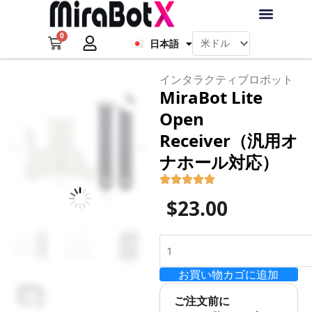
内
Français
容
0
を
Cart
日本語
Deutsch
ラブ・ロボット
アクセサリー
ソフトウェア
サポート情報
ブログ
ス
キ
ログイン
会員登録
インタラクティブロボット
ッ
MiraBot Lite
Zoom
プ
Open
Receiver（汎用オ
ナホール対応）
$
23.00
MiraBot
Lite
お買い物カゴに追加
Open
Receiver（汎
ご注文前に
用