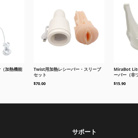
iver（加熱機能
Twist用加熱レシーバー・スリーブ
MiraBot L
セット
ーバー（非
$
70.00
$
15.90
サポート