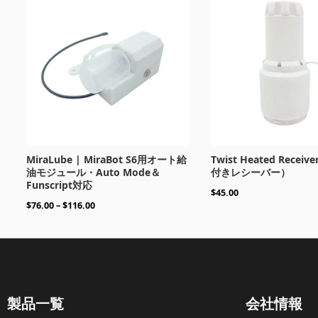
$76.00
–
$116.00
MiraLube | MiraBot S6用オート給
Twist Heated Rece
油モジュール・Auto Mode＆
付きレシーバー）
Funscript対応
$
45.00
$
76.00
–
$
116.00
製品一覧
会社情報