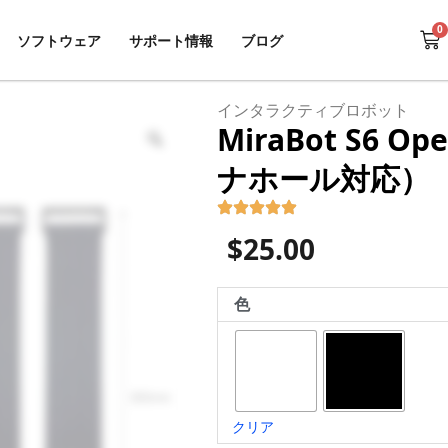
0
Ca
ソフトウェア
サポート情報
ブログ
インタラクティブロボット
MiraBot S6 O
Zoom
ナホール対応）
$
25.00
MiraBot
色
S6
Open
Receiver（汎
用
オ
クリア
ナ