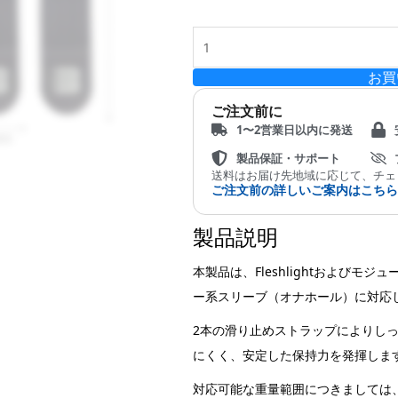
ホ
ー
ル
対
お買
応）
ご注文前に
個
1〜2営業日以内に発送
製品保証・サポート
送料はお届け先地域に応じて、チェ
ご注文前の詳しいご案内はこち
製品説明
本製品は、Fleshlightおよび
ー系スリーブ（オナホール）に対応
2本の滑り止めストラップによりし
にくく、安定した保持力を発揮しま
対応可能な重量範囲につきましては、