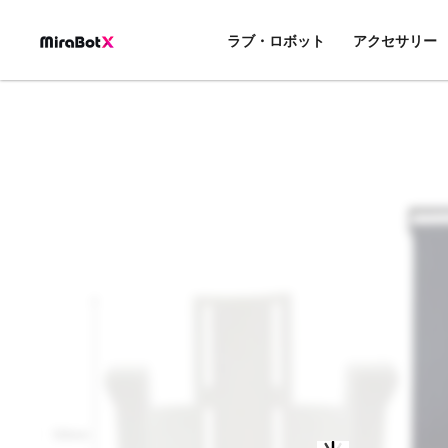
内
容
ラブ・ロボット
アクセサリー
を
ス
キ
ッ
プ