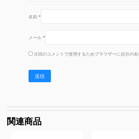
名前
*
メール
*
次回のコメントで使用するためブラウザーに自分の名
関連商品
価
格
帯: