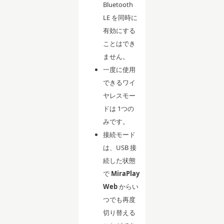
Bluetooth
LE を同時に
有効にする
ことはでき
ません。
一度に使用
できるワイ
ヤレスモー
ドは 1つの
みです。
接続モード
は、USB 接
続した状態
で
MiraPlay
Web
からい
つでも再度
切り替える