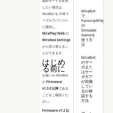
接続モードを変更
したい場合は、
MiraBot
MiraBot を USB ケ
で
FunscriptPlayer
ーブルでパソコン
の
に接続し、
Simulate
MiraPlay Web
の
Gameを
使う方
Wireless Settings
法
から切り替えるこ
とができます。
MiraBot
はじめ
のサー
る前に
ボまた
はサー
お使いの MiraBot
ボギア
が損傷
が
Firmware
してい
v1.3.0 以降
である
るか確
ことをご確認くだ
認する
方法
さい。
Firmware v1.2 以