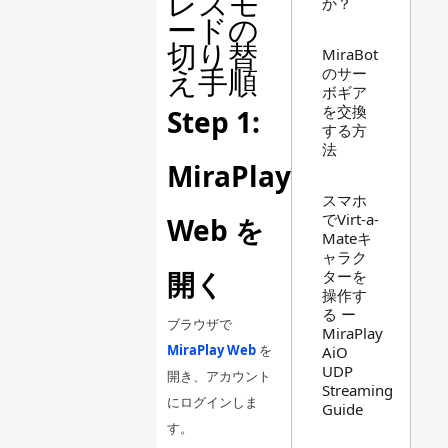
レスモ
か？
ードの
切り替
MiraBot
え手順
のサー
ボギア
を交換
Step 1:
する方
法
MiraPlay
スマホ
でVirt-a-
Web を
Mateキ
ャラク
開く
ターを
操作す
る ー
ブラウザで
MiraPlay
MiraPlay Web
を
AiO
UDP
開き、アカウント
Streaming
にログインしま
Guide
す。