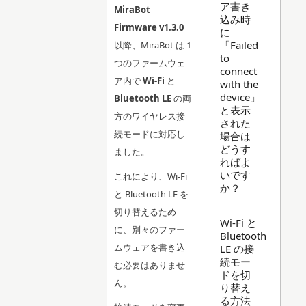
ア書き
MiraBot
込み時
Firmware v1.3.0
に
「Failed
以降、MiraBot は 1
to
つのファームウェ
connect
ア内で
Wi-Fi
と
with the
device」
Bluetooth LE
の両
と表示
方のワイヤレス接
された
続モードに対応し
場合は
どうす
ました。
ればよ
いです
これにより、Wi-Fi
か？
と Bluetooth LE を
切り替えるため
Wi-Fi と
に、別々のファー
Bluetooth
ムウェアを書き込
LE の接
続モー
む必要はありませ
ドを切
ん。
り替え
る方法