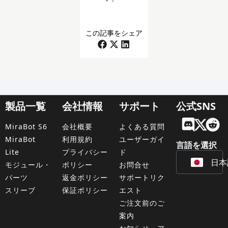
この記事をシェア
製品一覧
会社情報
サポート
公式SNS
Engl
MiraBot S6
会社概要
よくある質問
Fran
MiraBot
利用規約
ユーザーガイ
言語を選択
Lite
プライバシー
ド
日本
Deu
モジュール・
ポリシー
お問合せ
パーツ
返金ポリシー
サポートリク
スリーブ
保証ポリシー
エスト
ご注文前のご
案内