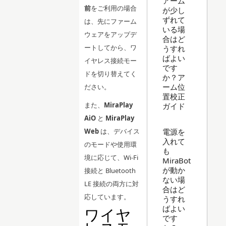
アーム
前
をご利用の場合
が少し
ずれて
は、先にファーム
いる場
ウェアをアップデ
合はど
ートしてから、ワ
うすれ
ばよい
イヤレス接続モー
です
ドを切り替えてく
か？ア
ーム位
ださい。
置校正
また、
MiraPlay
ガイド
AiO
と
MiraPlay
電源を
Web
は、デバイス
入れて
のモードや使用環
も
境に応じて、Wi-Fi
MiraBot
が動か
接続と Bluetooth
ない場
LE 接続の両方に対
合はど
応しています。
うすれ
ばよい
ワイヤ
です