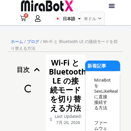
内
Français
容
0
を
Cart
日本語
Deutsch
ラブ・ロボット
アクセサリー
ソフトウェア
サポート情報
ブログ
ス
キ
ログイン
会員登録
ッ
ホーム
/
ブログ
/ Wi-Fi と Bluetooth LE の接続モードを切
プ
り替える方法
Wi-Fi と
新着記事
目次
Bluetooth
LE の接
MiraBot
を
続モード
SexLikeReal
に直接
を切り替
接続す
える方法
る方法
Last Updated:
ファー
7月 20, 2026
ムウェ