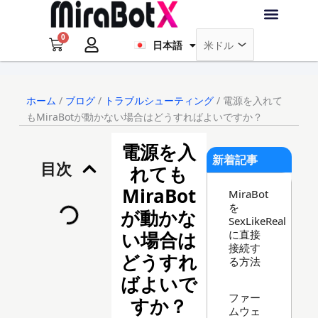
内
Français
容
0
を
Cart
日本語
Deutsch
ラブ・ロボット
アクセサリー
ソフトウェア
サポート情報
ブログ
ス
キ
ログイン
会員登録
ッ
ホーム
/
ブログ
/
トラブルシューティング
/ 電源を入れて
プ
もMiraBotが動かない場合はどうすればよいですか？
電源を入
新着記事
目次
れても
MiraBot
MiraBot
を
が動かな
SexLikeReal
に直接
い場合は
接続す
どうすれ
る方法
ばよいで
ファー
すか？
ムウェ