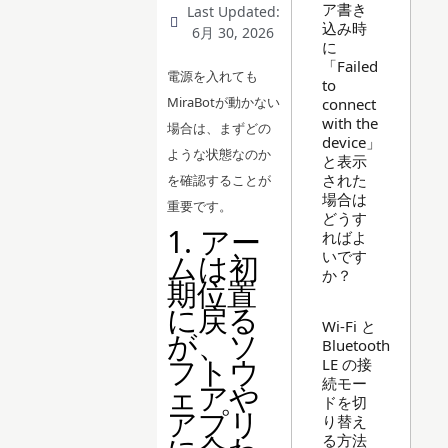
ア書き
Last Updated:
込み時
6月 30, 2026
に
「Failed
電源を入れても
to
MiraBotが動かない
connect
with the
場合は、まずどの
device」
ような状態なのか
と表示
された
を確認することが
場合は
重要です。
どうす
1. アー
ればよ
いです
ムは初
か？
期位置
に戻る
Wi-Fi と
が、ソ
Bluetooth
フトウ
LE の接
続モー
ェアや
ドを切
アプリ
り替え
る方法