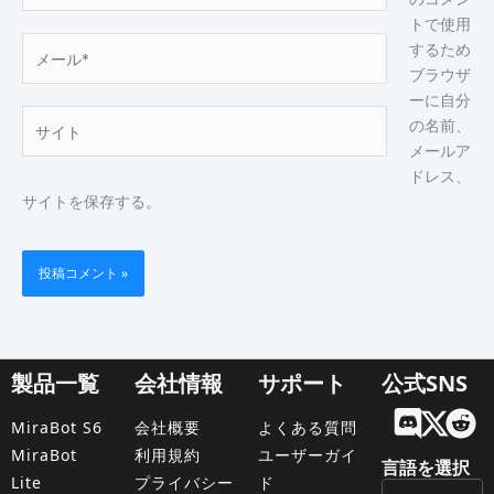
*
トで使用
メ
するため
ー
ブラウザ
ル
ーに自分
サ
*
の名前、
イ
メールア
ト
ドレス、
サイトを保存する。
製品一覧
会社情報
サポート
公式SNS
Engl
MiraBot S6
会社概要
よくある質問
Fran
MiraBot
利用規約
ユーザーガイ
言語を選択
Lite
プライバシー
ド