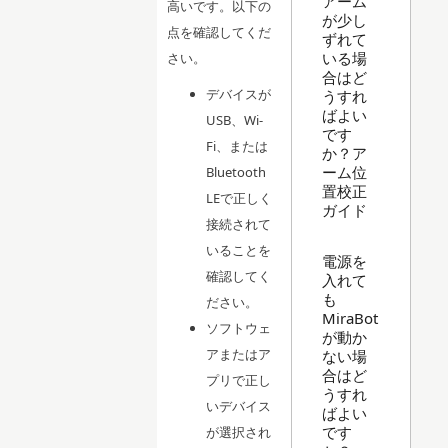
アーム
高いです。以下の
が少し
点を確認してくだ
ずれて
いる場
さい。
合はど
デバイスが
うすれ
ばよい
USB、Wi-
です
Fi、または
か？ア
ーム位
Bluetooth
置校正
LEで正しく
ガイド
接続されて
いることを
電源を
確認してく
入れて
も
ださい。
MiraBot
ソフトウェ
が動か
アまたはア
ない場
合はど
プリで正し
うすれ
いデバイス
ばよい
です
が選択され