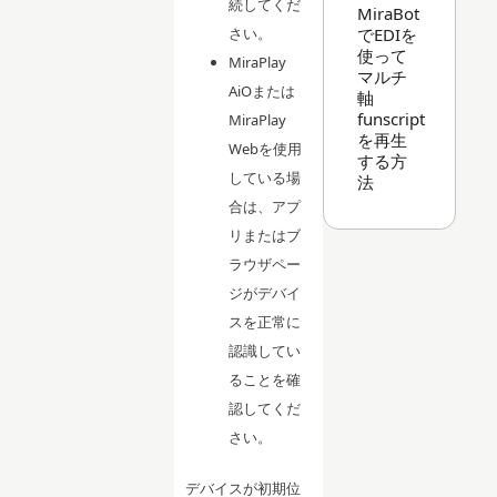
続してくだ
MiraBot
でEDIを
さい。
使って
MiraPlay
マルチ
AiOまたは
軸
funscript
MiraPlay
を再生
Webを使用
する方
している場
法
合は、アプ
リまたはブ
ラウザペー
ジがデバイ
スを正常に
認識してい
ることを確
認してくだ
さい。
デバイスが初期位