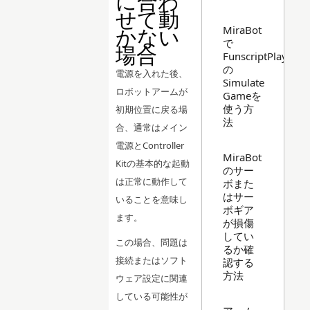
に合わ
せて動
MiraBot
かない
で
場合
FunscriptPlayer
の
電源を入れた後、
Simulate
ロボットアームが
Gameを
使う方
初期位置に戻る場
法
合、通常はメイン
電源とController
MiraBot
Kitの基本的な起動
のサー
は正常に動作して
ボまた
はサー
いることを意味し
ボギア
ます。
が損傷
してい
この場合、問題は
るか確
接続またはソフト
認する
方法
ウェア設定に関連
している可能性が