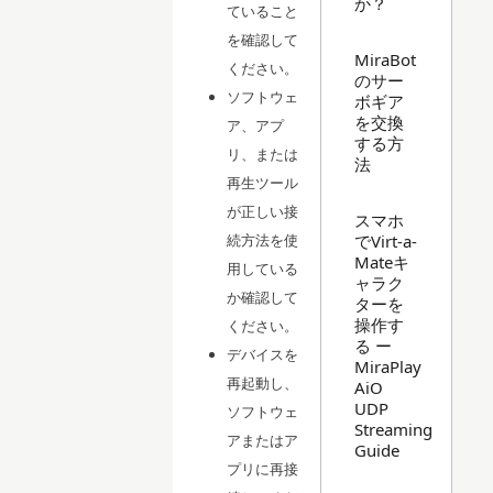
か？
ていること
を確認して
MiraBot
ください。
のサー
ソフトウェ
ボギア
を交換
ア、アプ
する方
リ、または
法
再生ツール
が正しい接
スマホ
でVirt-a-
続方法を使
Mateキ
用している
ャラク
か確認して
ターを
操作す
ください。
る ー
デバイスを
MiraPlay
再起動し、
AiO
UDP
ソフトウェ
Streaming
アまたはア
Guide
プリに再接