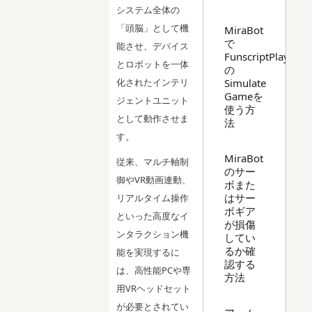
システム全体の
「頭脳」として機
MiraBot
で
能させ、デバイス
FunscriptPlayer
とロボットを一体
の
Simulate
化されたインテリ
Gameを
ジェントユニット
使う方
として動作させま
法
す。
MiraBot
従来、マルチ軸制
のサー
御やVR動画連動、
ボまた
はサー
リアルタイム操作
ボギア
といった高度なイ
が損傷
ンタラクション機
してい
るか確
能を実現するに
認する
は、高性能PCや専
方法
用VRヘッドセット
が必要とされてい