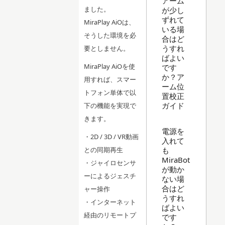
アーム
ました。
が少し
ずれて
MiraPlay AiOは、
いる場
そうした環境を必
合はど
うすれ
要としません。
ばよい
MiraPlay AiOを使
です
か？ア
用すれば、スマー
ーム位
トフォン単体で以
置校正
ガイド
下の機能を実現で
きます。
電源を
・2D / 3D / VR動画
入れて
も
との同期再生
MiraBot
・ジャイロセンサ
が動か
ーによるジェスチ
ない場
合はど
ャー操作
うすれ
・インターネット
ばよい
経由のリモートプ
です