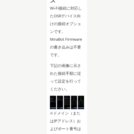
ス
Wi-Fi接続に対応し
たOSRデバイス向
けの接続オプショ
ンです。
MiraBot Firmware
の書き込みは不要
です。
下記の画像に示さ
れた接続手順に従
って設定を行って
ください。
※ドメイン（また
はIPアドレス）お
よびポート番号は