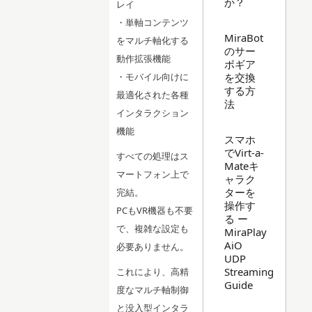
か？
レイ
・単軸コンテンツ
MiraBot
をマルチ軸化する
のサー
動作拡張機能
ボギア
を交換
・モバイル向けに
する方
最適化された各種
法
インタラクション
機能
スマホ
でVirt-a-
すべての処理はス
Mateキ
マートフォン上で
ャラク
ターを
完結。
操作す
PCもVR機器も不要
る ー
で、複雑な設定も
MiraPlay
AiO
必要ありません。
UDP
Streaming
これにより、高精
Guide
度なマルチ軸制御
と没入型インタラ