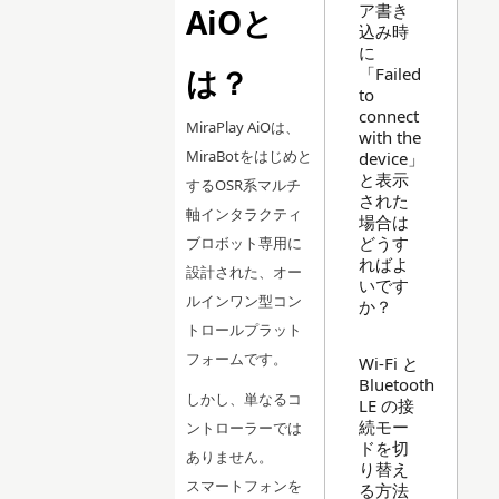
ア書き
AiOと
込み時
に
は？
「Failed
to
connect
MiraPlay AiOは、
with the
MiraBotをはじめと
device」
と表示
するOSR系マルチ
された
軸インタラクティ
場合は
どうす
ブロボット専用に
ればよ
設計された、オー
いです
ルインワン型コン
か？
トロールプラット
フォームです。
Wi-Fi と
Bluetooth
しかし、単なるコ
LE の接
続モー
ントローラーでは
ドを切
ありません。
り替え
スマートフォンを
る方法