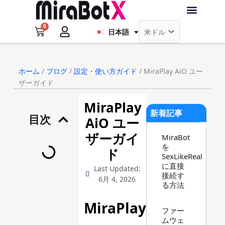
内
Français
容
0
を
Cart
日本語
Deutsch
ラブ・ロボット
アクセサリー
ソフトウェア
サポート情報
ブログ
ス
キ
ログイン
会員登録
ッ
ホーム
/
ブログ
/
設定・使い方ガイド
/ MiraPlay AiO ユー
プ
ザーガイド
MiraPlay
新着記事
目次
AiO ユー
ザーガイ
MiraBot
を
ド
SexLikeReal
に直接
Last Updated:
接続す
6月 4, 2026
る方法
MiraPlay
ファー
ムウェ