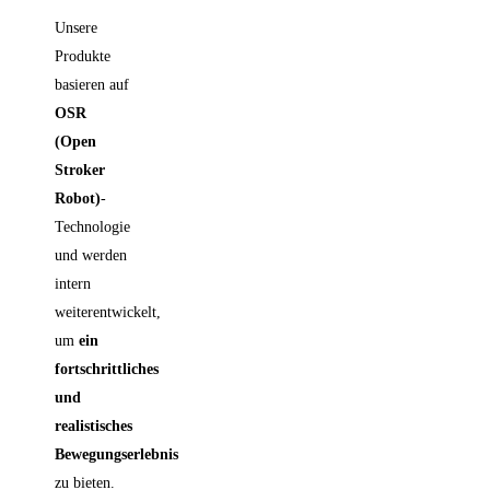
Unsere
Produkte
basieren auf
OSR
(Open
Stroker
Robot)
-
Technologie
und werden
intern
weiterentwickelt,
um
ein
fortschrittliches
und
realistisches
Bewegungserlebnis
zu bieten.