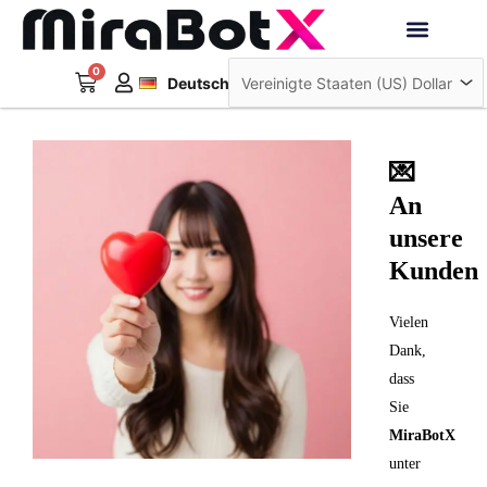
Zum
Inhalt
Français
springen
0
Warenkorb
Interaktive Roboter
Deutsch
日本語
💌
An
unsere
Kunden
Vielen
Dank,
dass
Sie
MiraBotX
unter