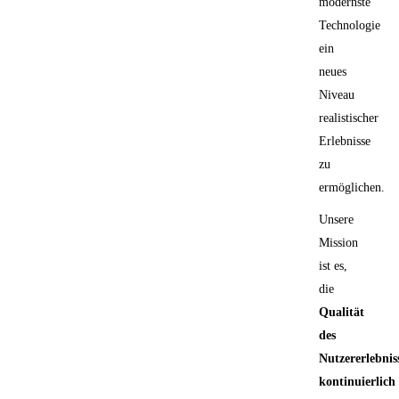
modernste
Technologie
ein
neues
Niveau
realistischer
Erlebnisse
zu
ermöglichen.
Unsere
Mission
ist es,
die
Qualität
des
Nutzererlebnis
kontinuierlich