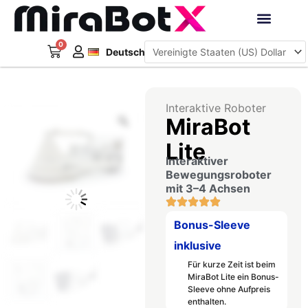
Zum
Inhalt
Français
springen
0
Warenkorb
Interaktive Roboter
Deutsch
日本語
Interaktive Roboter
Zoom
MiraBot
Lite
Interaktiver
Bewegungsroboter
mit 3–4 Achsen
Bonus-Sleeve
inklusive
Für kurze Zeit ist beim
MiraBot Lite ein Bonus-
Sleeve ohne Aufpreis
enthalten.