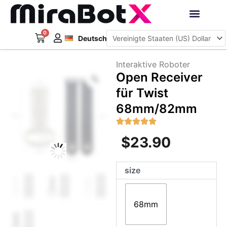
Zum
Inhalt
Français
springen
0
Warenkorb
Interaktive Roboter
Deutsch
日本語
Interaktive Roboter
Zoom
Open Receiver
für Twist
68mm/82mm
$
23.90
Open
size
Receiver
für
Twist
68mm
68mm/82mm
Menge