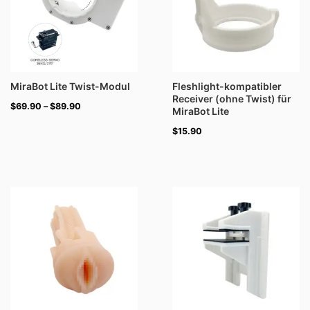
MiraBot Lite Twist-Modul
Fleshlight-kompatibler
Receiver (ohne Twist) für
$
69.90
–
$
89.90
MiraBot Lite
$
15.90