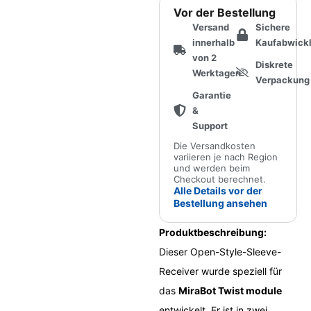
Vor der Bestellung
Versand
Sichere
innerhalb
Kaufabwick
von 2
Diskrete
Werktagen
Verpackung
Garantie
&
Support
Die Versandkosten
variieren je nach Region
und werden beim
Checkout berechnet.
Alle Details vor der
Bestellung ansehen
Produktbeschreibung:
Dieser Open-Style-Sleeve-
Receiver wurde speziell für
das
MiraBot Twist module
entwickelt. Er ist in zwei