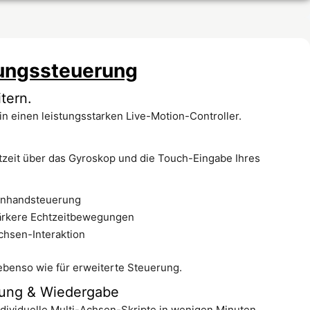
ungssteuerung
tern.
n einen leistungsstarken Live-Motion-Controller.
zeit über das Gyroskop und die Touch-Eingabe Ihres
inhandsteuerung
ärkere Echtzeitbewegungen
chsen-Interaktion
 ebenso wie für erweiterte Steuerung.
ung & Wiedergabe
ndividuelle Multi-Achsen-Skripte in wenigen Minuten.