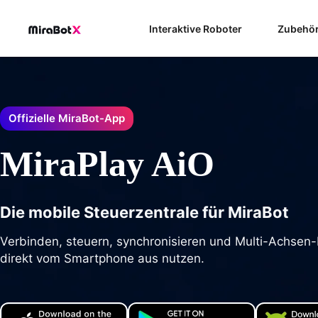
Zum
Inhalt
Interaktive Roboter
Zubehö
springen
Offizielle MiraBot-App
MiraPlay AiO
Die mobile Steuerzentrale für MiraBot
Verbinden, steuern, synchronisieren und Multi-Achse
direkt vom Smartphone aus nutzen.