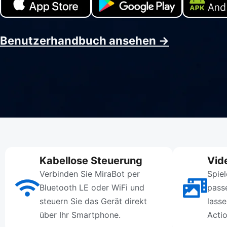
Benutzerhandbuch ansehen →
Kabellose Steuerung
Vid
Verbinden Sie MiraBot per
Spiel
Bluetooth LE oder WiFi und
pass
steuern Sie das Gerät direkt
lass
über Ihr Smartphone.
Acti