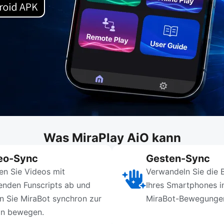
Was MiraPlay AiO kann
eo-Sync
Gesten-Sync
en Sie Videos mit
Verwandeln Sie die
enden Funscripts ab und
Ihres Smartphones in
en Sie MiraBot synchron zur
MiraBot-Bewegunge
on bewegen.