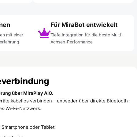
enen
Für MiraBot entwickelt
en mit einer
Tiefe Integration für die beste Multi-
rerfahrung
Achsen-Performance
everbindung
rung über MiraPlay AiO.
räte kabellos verbinden – entweder über direkte Bluetooth-
les Wi-Fi-Netzwerk.
r Smartphone oder Tablet.