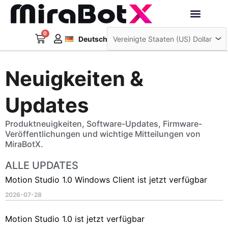
Zum
Inhalt
Français
springen
0
Warenkorb
Interaktive Roboter
Deutsch
日本語
Neuigkeiten &
Updates
Produktneuigkeiten, Software-Updates, Firmware-
Veröffentlichungen und wichtige Mitteilungen von
MiraBotX.
ALLE UPDATES
Seite
Seite
Motion Studio 1.0 Windows Client ist jetzt verfügbar
2026-07-28
Motion Studio 1.0 ist jetzt verfügbar