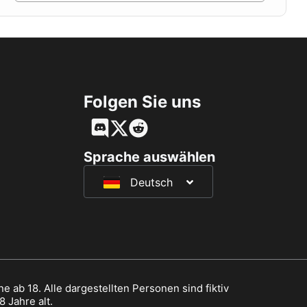
Folgen Sie uns
English
Français
Sprache auswählen
Deutsch
日本語
e ab 18. Alle dargestellten Personen sind fiktiv
 Jahre alt.