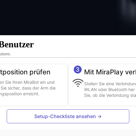
 Benutzer
utzen.
3
tposition prüfen
Mit MiraPlay ve
en Sie Ihren MiraBot ein und
Stellen Sie eine Verbindu
n Sie sicher, dass der Arm die
WLAN oder Bluetooth her
gsposition erreicht.
Sie, ob die Verbindung stab
Setup-Checkliste ansehen →