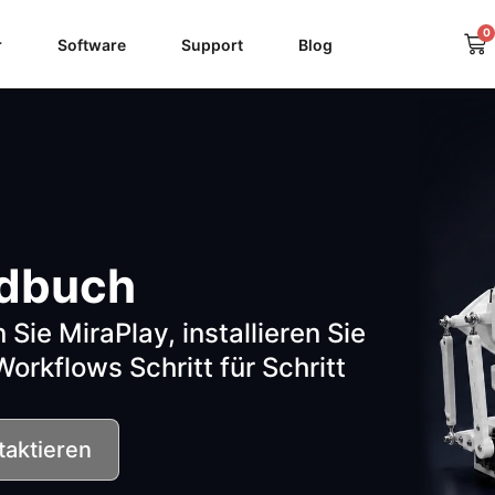
0
Wa
r
Software
Support
Blog
ndbuch
 Sie MiraPlay, installieren Sie
orkflows Schritt für Schritt
taktieren