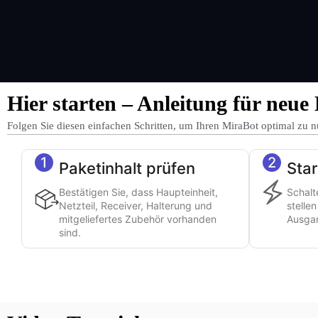
Hier starten – Anleitung für neue
Folgen Sie diesen einfachen Schritten, um Ihren MiraBot optimal zu n
1
2
Paketinhalt prüfen
Star
Bestätigen Sie, dass Haupteinheit,
Schalt
Netzteil, Receiver, Halterung und
stelle
mitgeliefertes Zubehör vorhanden
Ausgan
sind.