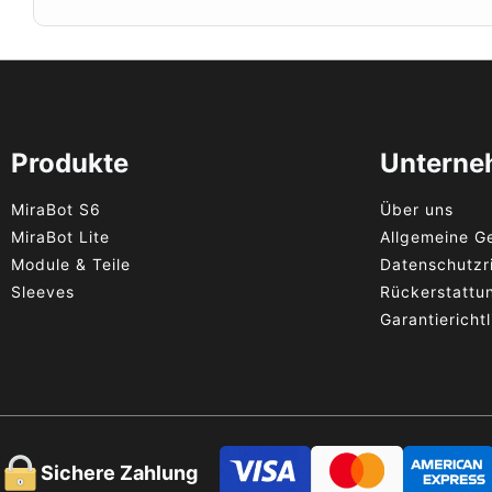
Produkte
Untern
MiraBot S6
Über uns
MiraBot Lite
Allgemeine G
Module & Teile
Datenschutzri
Sleeves
Rückerstattun
Garantierichtl
Sichere Zahlung