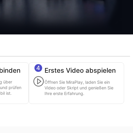
4
rbinden
Erstes Video abspielen
ng über
Öffnen Sie MiraPlay, laden Sie ein
 und prüfen
Video oder Skript und genießen Sie
il ist.
Ihre erste Erfahrung.