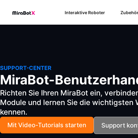
Zum
Inhalt
Interaktive Roboter
Zubehö
springen
SUPPORT-CENTER
MiraBot-Benutzerha
Richten Sie Ihren MiraBot ein, verbinden
Module und lernen Sie die wichtigsten W
kennen.
Mit Video-Tutorials starten
Support kon