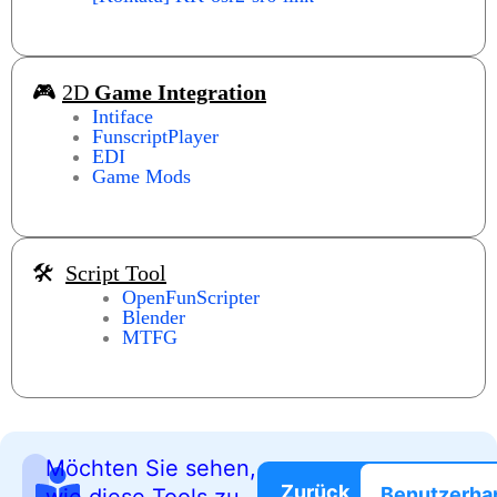
🎮
2D
Game Integration
Intiface
FunscriptPlayer
EDI
Game Mods
🛠️
Script Tool
OpenFunScripter
Blender
MTFG
Möchten Sie sehen,
Zurück
Benutzerha
wie diese Tools zu