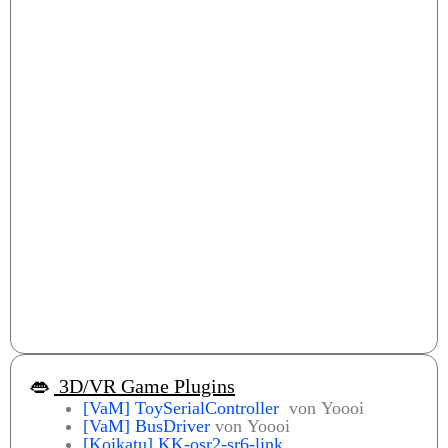
👄
3D/VR Game Plugins
[VaM] ToySerialController
von Yoooi
[VaM]
BusDriver
von Yoooi
[Koikatu] KK-osr2-sr6-link