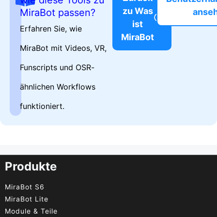
zu Was
MiraBot passen?
anse
ist
Erfahren Sie, wie
MiraBot
MiraBot mit Videos, VR,
Funscripts und OSR-
ähnlichen Workflows
funktioniert.
Produkte
MiraBot S6
MiraBot Lite
Module & Teile