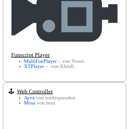
Funscript Player
MultiFunPlayer
– von Yoooi.
XTPlayer
– von Khrull.
🕹️
Web Controller
Ayva
von soritesparadox
Mosa
von tnxa