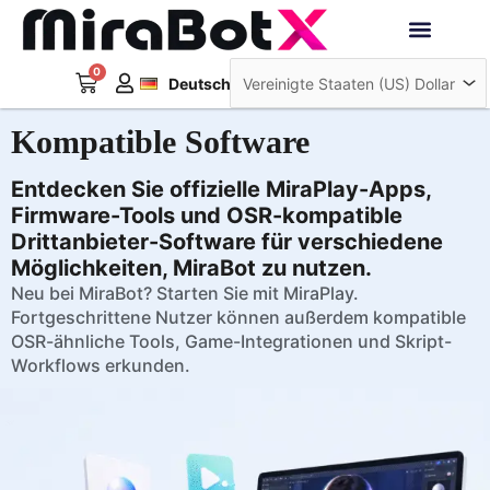
Zum
Inhalt
Français
springen
0
Warenkorb
Interaktive Roboter
Deutsch
日本語
Kompatible Software
Entdecken Sie offizielle MiraPlay-Apps,
Firmware-Tools und OSR-kompatible
Drittanbieter-Software für verschiedene
Möglichkeiten, MiraBot zu nutzen.
Neu bei MiraBot? Starten Sie mit MiraPlay.
Fortgeschrittene Nutzer können außerdem kompatible
OSR-ähnliche Tools, Game-Integrationen und Skript-
Workflows erkunden.