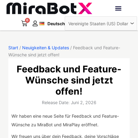
Zum
Inhalt
Français
springen
0
Warenkorb
Interaktive Roboter
Deutsch
日本語
Start
/
Neuigkeiten & Updates
/ Feedback und Feature-
Wünsche sind jetzt offen!
Feedback und Feature-
Wünsche sind jetzt
offen!
Release Date: Juni 2, 2026
Wir haben eine neue Seite für Feedback und Feature-
Wünsche zu MiraBot und MiraPlay eröffnet.
Wir freuen uns über dein Feedback, deine Vorschläge