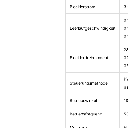
Blockierstrom
3.
0.
Leerlaufgeschwindigkeit
0.
0.
28
Blockierdrehmoment
32
3
P
Steuerungsmethode
μs
Betriebswinkel
18
Betriebsfrequenz
5
Motortyp
Ho