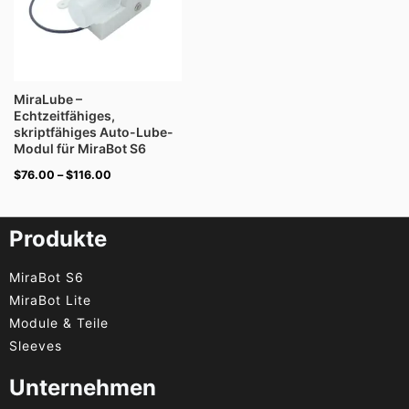
MiraLube –
Echtzeitfähiges,
skriptfähiges Auto-Lube-
Modul für MiraBot S6
$
76.00
–
$
116.00
Produkte
MiraBot S6
MiraBot Lite
Module & Teile
Sleeves
Unternehmen