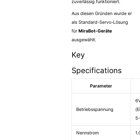
zuverlässig funktioniert.
Aus diesen Gründen wurde er
als Standard-Servo-Lösung
für
MiraBot-Geräte
ausgewählt.
Key
Specifications
Parameter
6V
Betriebsspannung
(E
5–
Nennstrom
1.