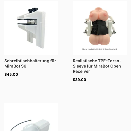
Schreibtischhalterung für
Realistische TPE-Torso-
MiraBot S6
Sleeve für MiraBot Open
Receiver
$
45.00
$
39.00
Preisspanne:
$76.00
bis
$116.00