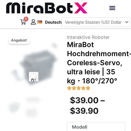
Zum
Inhalt
Français
springen
0
Warenkorb
Interaktive Roboter
Deutsch
日本語
Interaktive Roboter
Angebot!
Zoom
MiraBot
Hochdrehmoment
Coreless-Servo,
ultra leise | 35
kg・180°/270°
Preissp
$
39.00
–
$39.00
$
39.90
bis
MiraBot
Modell