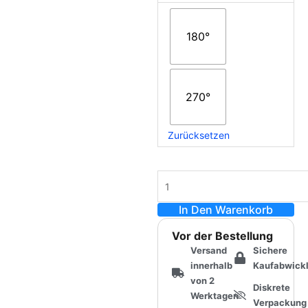
$39.90
Hochdrehmoment-
Coreless-
Servo,
180°
ultra
leise
|
270°
35
kg・
180°/270°
Zurücksetzen
Menge
In Den Warenkorb
Vor der Bestellung
Versand
Sichere
innerhalb
Kaufabwick
von 2
Diskrete
Werktagen
Verpackung