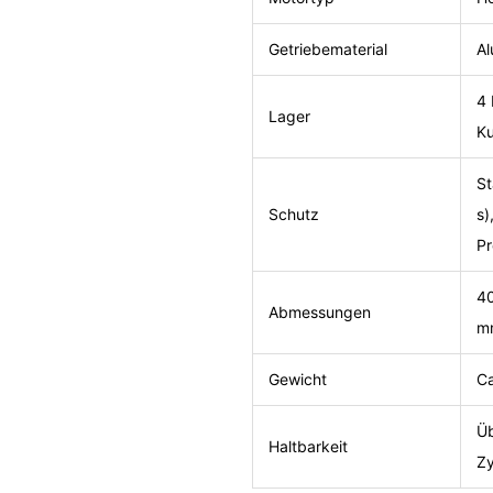
Getriebematerial
Al
4 
Lager
Ku
St
Schutz
s)
Pr
40
Abmessungen
m
Gewicht
Ca
Ü
Haltbarkeit
Zy