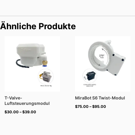
Ähnliche Produkte
Preisspanne:
Preisspanne:
$30.00
$75.00
bis
bis
$39.00
$95.00
T-Valve-
MiraBot S6 Twist-Modul
Luftsteuerungsmodul
$
75.00
–
$
95.00
$
30.00
–
$
39.00