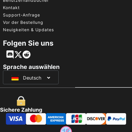
Benutzerhandbücher
Kontakt
Support-Anfrage
Vor der Bestellung
Neuigkeiten & Updates
Folgen Sie uns
English
Français
Sprache auswählen
Deutsch
日本語
Sichere Zahlung