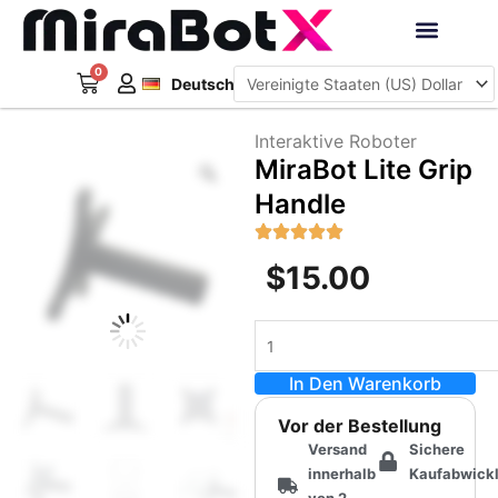
Zum
Inhalt
Français
springen
0
Warenkorb
Interaktive Roboter
Deutsch
日本語
Interaktive Roboter
Zoom
MiraBot Lite Grip
Handle
$
15.00
MiraBot
Lite
In Den Warenkorb
Grip
Handle
Vor der Bestellung
Menge
Versand
Sichere
innerhalb
Kaufabwick