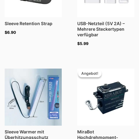
Sleeve Retention Strap
USB-Netzteil (5V 2A) –
Mehrere Steckertypen
$
6.90
verfügbar
$
5.99
Preisspanne:
$39.00
Angebot!
Angebot!
bis
$39.90
Sleeve Warmer mit
MiraBot
Überhitzungsschutz
Hochdrehmoment-