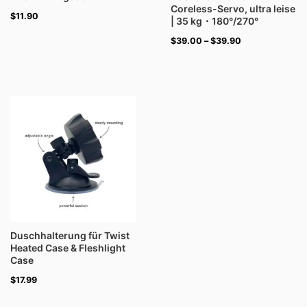
Coreless-Servo, ultra leise
$
11.90
| 35 kg・180°/270°
$
39.00
–
$
39.90
Duschhalterung für Twist
Heated Case & Fleshlight
Case
$
17.99