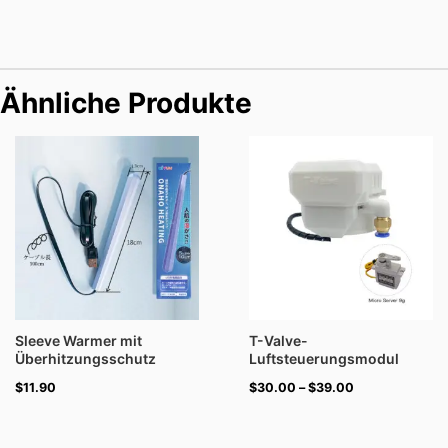
Ähnliche Produkte
Preisspanne:
$30.00
bis
$39.00
Sleeve Warmer mit
T-Valve-
Überhitzungsschutz
Luftsteuerungsmodul
$
11.90
$
30.00
–
$
39.00