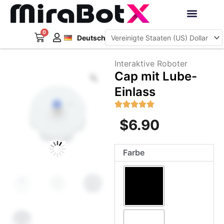
Zum
Inhalt
Français
springen
0
Warenkorb
Interaktive Roboter
Deutsch
日本語
Interaktive Roboter
Zoom
Cap mit Lube-
Einlass
$
6.90
Cap
Farbe
mit
Lube-
Einlass
Menge