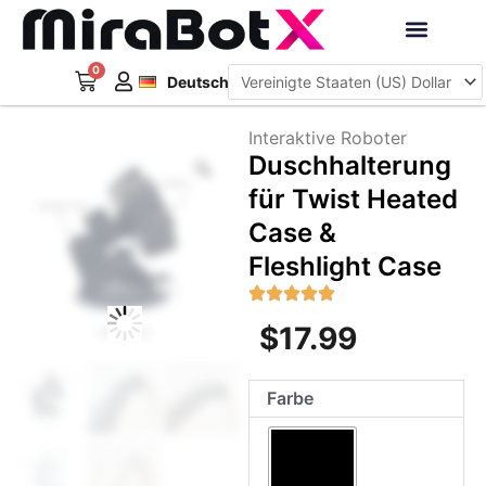
Zum
Inhalt
Français
springen
0
Warenkorb
Interaktive Roboter
Deutsch
日本語
Interaktive Roboter
Zoom
Duschhalterung
für Twist Heated
Case &
Fleshlight Case
$
17.99
Duschhalterung
Farbe
für
Twist
Heated