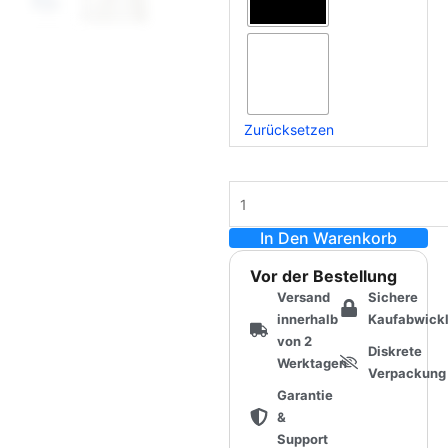
Case
&
Fleshlight
Case
Menge
Zurücksetzen
In Den Warenkorb
Vor der Bestellung
Versand
Sichere
innerhalb
Kaufabwick
von 2
Diskrete
Werktagen
Verpackung
Garantie
&
Support