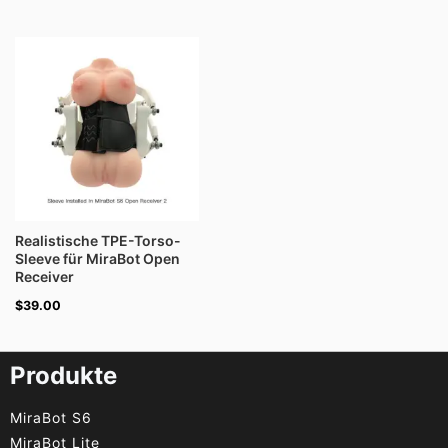
Realistische TPE-Torso-
Sleeve für MiraBot Open
Receiver
$
39.00
Produkte
MiraBot S6
MiraBot Lite