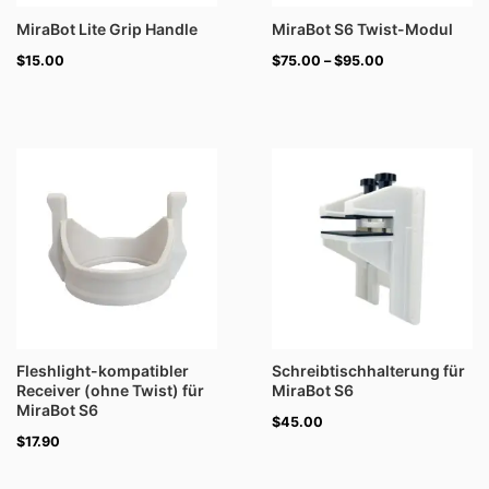
MiraBot Lite Grip Handle
MiraBot S6 Twist-Modul
$
15.00
$
75.00
–
$
95.00
Fleshlight-kompatibler
Schreibtischhalterung für
Receiver (ohne Twist) für
MiraBot S6
MiraBot S6
$
45.00
$
17.90