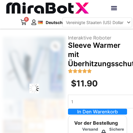
Zum
Inhalt
Français
springen
0
Warenkorb
Interaktive Roboter
Deutsch
日本語
Interaktive Roboter
Zoom
Sleeve Warmer
mit
Überhitzungsschu
$
11.90
Sleeve
Warmer
In Den Warenkorb
mit
Überhitzungsschutz
Vor der Bestellung
Menge
Versand
Sichere