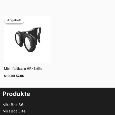
Ursprünglicher
Aktueller
Preis
Preis
Angebot!
Angebot!
war:
ist:
$10.99
$7.90.
Mini faltbare VR-Brille
$
10.99
$
7.90
Produkte
MiraBot S6
MiraBot Lite