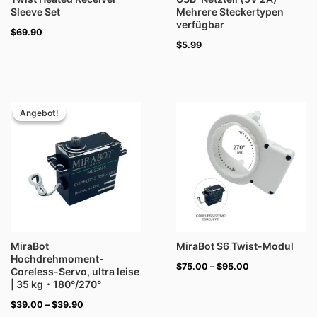
Sleeve Set
Mehrere Steckertypen
verfügbar
$
69.90
$
5.99
Preisspanne:
Preisspanne:
$39.00
$75.00
Angebot!
Angebot!
bis
bis
$39.90
$95.00
MiraBot
MiraBot S6 Twist-Modul
Hochdrehmoment-
$
75.00
–
$
95.00
Coreless-Servo, ultra leise
| 35 kg・180°/270°
$
39.00
–
$
39.90