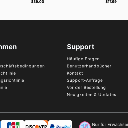
$
39.00
$
17.99
ehmen
Support
Häufige Fragen
eschäftsbedingungen
Benutzerhandbücher
chtlinie
Kontakt
gsrichtlinie
Support-Anfrage
inie
Vor der Bestellung
Neuigkeiten & Updates
Nur für Erwachsen