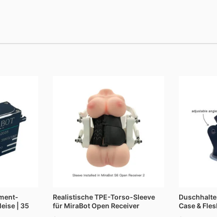
anne:
ment-
Realistische TPE-Torso-Sleeve
Duschhalte
leise | 35
für MiraBot Open Receiver
Case & Fles