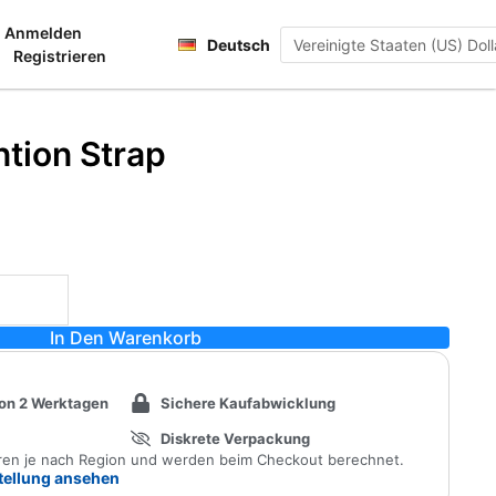
Français
Anmelden
renkorb
Deutsch
日本語
Registrieren
ntion Strap
In Den Warenkorb
von 2 Werktagen
Sichere Kaufabwicklung
Diskrete Verpackung
eren je nach Region und werden beim Checkout berechnet.
stellung ansehen