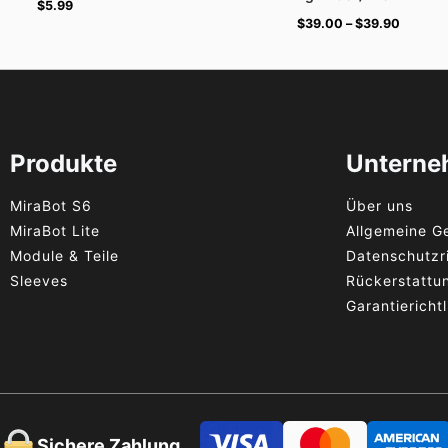
$
5.99
$
39.00
–
$
39.90
Produkte
Untern
MiraBot S6
Über uns
MiraBot Lite
Allgemeine G
Module & Teile
Datenschutzri
Sleeves
Rückerstattun
Garantierichtl
Sichere Zahlung