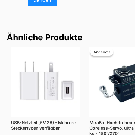
Ähnliche Produkte
Preissp
$39.00
Angebot!
Angebot!
bis
$39.90
USB-Netzteil (5V 2A) – Mehrere
MiraBot Hochdrehmo
Steckertypen verfügbar
Coreless-Servo, ultra 
kg・180°/270°