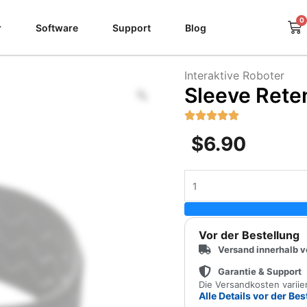
0
Wa
r
Software
Support
Blog
Interaktive Roboter
Zoom
Sleeve Rete
$
6.90
Sleeve
Retention
Strap
Menge
Vor der Bestellung
Versand innerhalb 
Garantie & Support
Die Versandkosten varii
Alle Details vor der Be