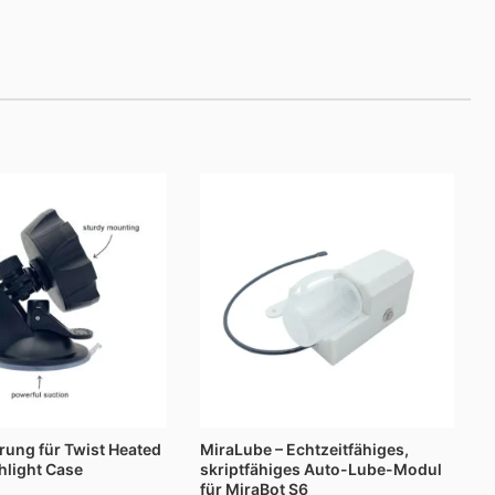
Preisspanne:
$76.00
bis
$116.00
rung für Twist Heated
MiraLube – Echtzeitfähiges,
hlight Case
skriptfähiges Auto-Lube-Modul
für MiraBot S6