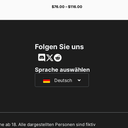
$
76.00
–
$
116.00
Folgen Sie uns
English
Français
Sprache auswählen
Deutsch
日本語
e ab 18. Alle dargestellten Personen sind fiktiv