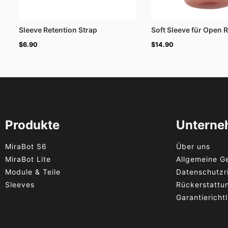
Sleeve Retention Strap
Soft Sleeve für Open 
$
6.90
$
14.90
Produkte
Untern
MiraBot S6
Über uns
MiraBot Lite
Allgemeine G
Module & Teile
Datenschutzri
Sleeves
Rückerstattun
Garantierichtl