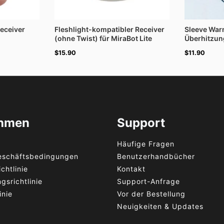
Receiver
Fleshlight-kompatibler Receiver
Sleeve War
(ohne Twist) für MiraBot Lite
Überhitzun
$
15.90
$
11.90
ehmen
Support
Häufige Fragen
eschäftsbedingungen
Benutzerhandbücher
chtlinie
Kontakt
gsrichtlinie
Support-Anfrage
inie
Vor der Bestellung
Neuigkeiten & Updates