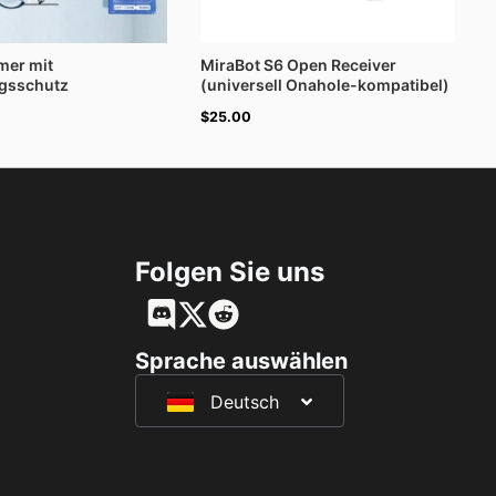
mer mit
MiraBot S6 Open Receiver
gsschutz
(universell Onahole-kompatibel)
$
25.00
Folgen Sie uns
English
Français
Sprache auswählen
Deutsch
日本語