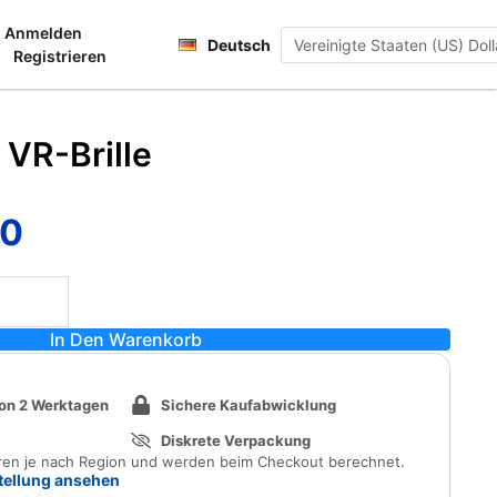
Français
Anmelden
renkorb
Deutsch
日本語
Registrieren
 VR-Brille
90
rünglicher
Aktueller
s
Preis
ist:
In Den Warenkorb
99
$7.90.
von 2 Werktagen
Sichere Kaufabwicklung
Diskrete Verpackung
eren je nach Region und werden beim Checkout berechnet.
stellung ansehen