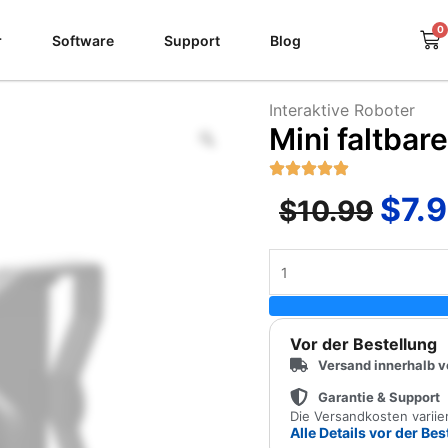
0
Wa
r
Software
Support
Blog
Interaktive Roboter
Zoom
Mini faltbare
$
7.
Ursp
$
10.99
Prei
Mini
war:
faltbare
VR-
$10.
Brille
Vor der Bestellung
Menge
Versand innerhalb 
Garantie & Support
Die Versandkosten varii
Alle Details vor der Be