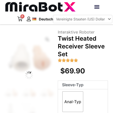
Zum
Inhalt
Français
springen
0
Warenkorb
Interaktive Roboter
Deutsch
日本語
Interaktive Roboter
Zoom
Twist Heated
Receiver Sleeve
Set
$
69.90
Twist
Sleeve-Typ
Heated
Receiver
Sleeve
Anal-Typ
Set
Menge