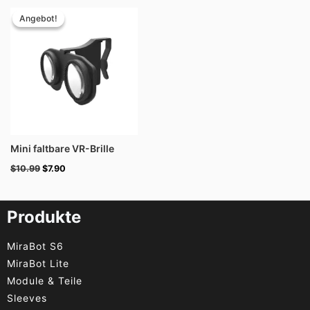
Ursprünglicher
Aktueller
Preis
Preis
Angebot!
Angebot!
war:
ist:
$10.99
$7.90.
Mini faltbare VR-Brille
$
10.99
$
7.90
Produkte
MiraBot S6
MiraBot Lite
Module & Teile
Sleeves