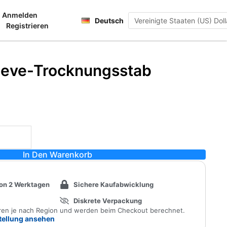
Français
Anmelden
renkorb
Deutsch
日本語
Registrieren
eeve-Trocknungsstab
In Den Warenkorb
von 2 Werktagen
Sichere Kaufabwicklung
Diskrete Verpackung
eren je nach Region und werden beim Checkout berechnet.
stellung ansehen