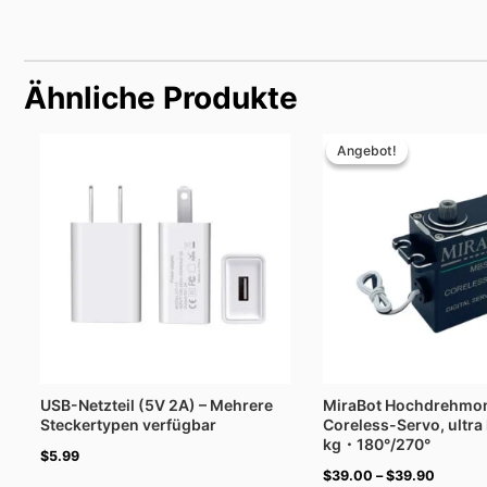
Ähnliche Produkte
Preissp
$39.00
Angebot!
Angebot!
bis
$39.90
USB-Netzteil (5V 2A) – Mehrere
MiraBot Hochdrehmo
Steckertypen verfügbar
Coreless-Servo, ultra 
kg・180°/270°
$
5.99
$
39.00
–
$
39.90