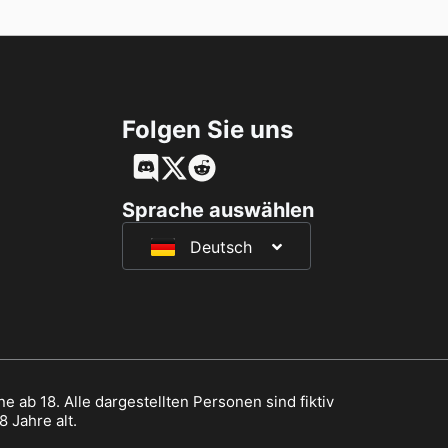
Folgen Sie uns
English
Français
Sprache auswählen
Deutsch
日本語
e ab 18. Alle dargestellten Personen sind fiktiv
 Jahre alt.