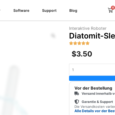
0
Wa
r
Software
Support
Blog
Interaktive Roboter
Zoom
Diatomit-Sl
$
3.50
Diatomit-
Sleeve-
Trocknungsstab
Menge
Vor der Bestellung
Versand innerhalb 
Garantie & Support
Die Versandkosten varii
Alle Details vor der Be