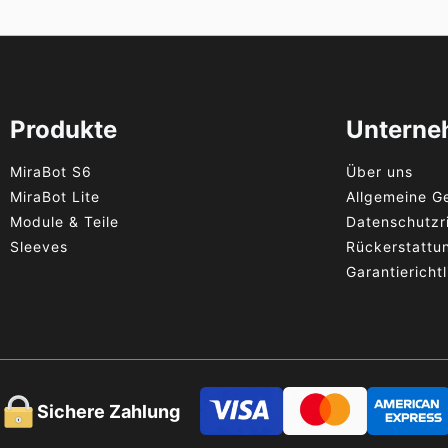
Produkte
Untern
MiraBot S6
Über uns
MiraBot Lite
Allgemeine G
Module & Teile
Datenschutzri
Sleeves
Rückerstattun
Garantierichtl
Sichere Zahlung