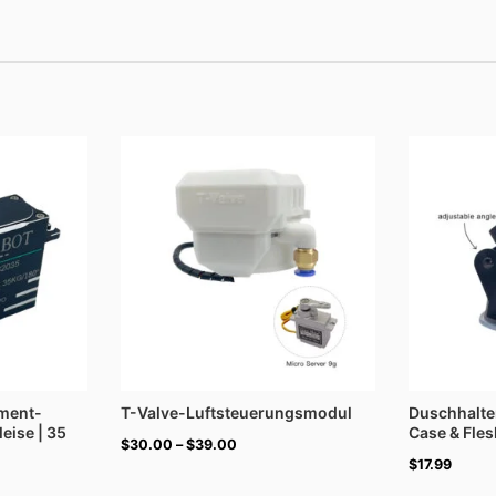
anne:
Preisspanne:
$30.00
bis
$39.00
ment-
T-Valve-Luftsteuerungsmodul
Duschhalte
leise | 35
Case & Fles
$
30.00
–
$
39.00
$
17.99