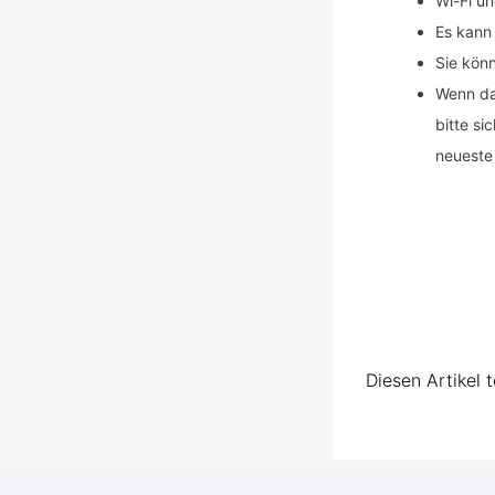
Wi-Fi un
Es kann
Sie kön
Wenn da
bitte si
neueste 
Diesen Artikel t