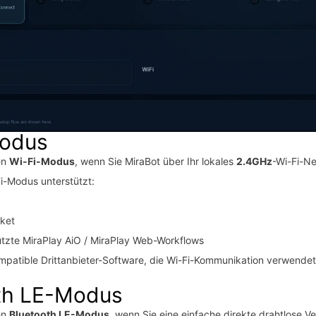
Modus
en
Wi-Fi-Modus
, wenn Sie MiraBot über Ihr lokales
2.4GHz
-Wi-Fi-N
i-Modus unterstützt:
ket
ützte MiraPlay AiO / MiraPlay Web-Workflows
patible Drittanbieter-Software, die Wi-Fi-Kommunikation verwendet
th LE-Modus
en
Bluetooth LE-Modus
, wenn Sie eine einfache direkte drahtlose 