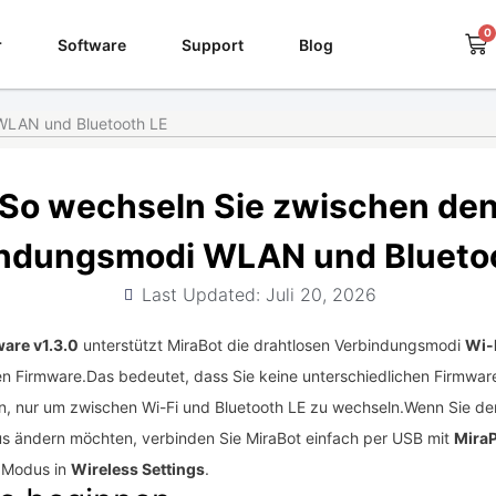
0
Wa
r
Software
Support
Blog
WLAN und Bluetooth LE
So wechseln Sie zwischen de
ndungsmodi WLAN und Blueto
Last Updated: Juli 20, 2026
are v1.3.0
unterstützt MiraBot die drahtlosen Verbindungsmodi
Wi-
gen Firmware.Das bedeutet, dass Sie keine unterschiedlichen Firmwa
en, nur um zwischen Wi-Fi und Bluetooth LE zu wechseln.Wenn Sie de
 ändern möchten, verbinden Sie MiraBot einfach per USB mit
Mira
 Modus in
Wireless Settings
.