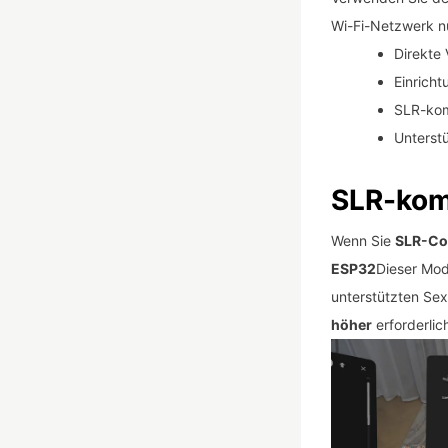
Wi-Fi-Netzwerk nu
Direkte
Einricht
SLR-kom
Unterst
SLR-kom
Wenn Sie
SLR-Co
ESP32
Dieser Mod
unterstützten Se
höher
erforderlic