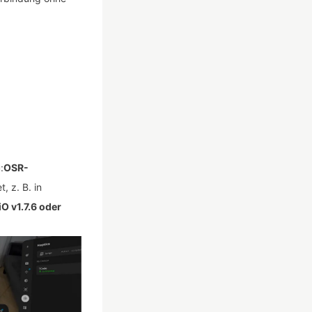
:
OSR-
 z. B. in
O v1.7.6 oder