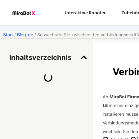
Zum
Inhalt
Interaktive Roboter
Zubehö
springen
Start
/
Blog-de
/ So wechseln Sie zwischen den Verbindungsmodi 
Inhaltsverzeichnis
Verbi
Ab
MiraBot Firmw
LE
in einer einzi
installieren müss
Verbindungsmodus
wechseln Sie den