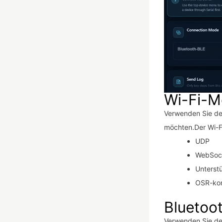
Wi-Fi-
Verwenden Sie d
möchten.Der Wi-F
UDP
WebSoc
Unterst
OSR-kom
Bluetoo
Verwenden Sie d