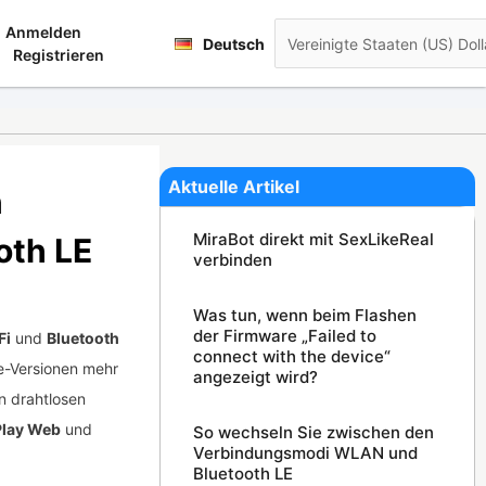
Français
Anmelden
renkorb
Deutsch
日本語
Registrieren
Aktuelle Artikel
n
MiraBot direkt mit SexLikeReal
oth LE
verbinden
Was tun, wenn beim Flashen
der Firmware „Failed to
Fi
und
Bluetooth
connect with the device“
re-Versionen mehr
angezeigt wird?
n drahtlosen
Play Web
und
So wechseln Sie zwischen den
Verbindungsmodi WLAN und
Bluetooth LE