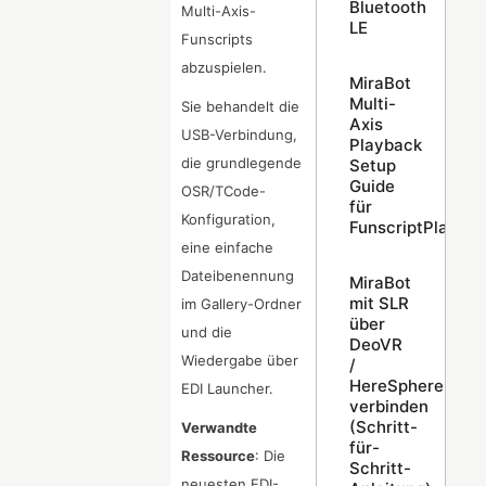
Bluetooth
Multi-Axis-
LE
Funscripts
abzuspielen.
MiraBot
Multi-
Sie behandelt die
Axis
USB-Verbindung,
Playback
die grundlegende
Setup
Guide
OSR/TCode-
für
Konfiguration,
FunscriptPlayer
eine einfache
Dateibenennung
MiraBot
mit SLR
im Gallery-Ordner
über
und die
DeoVR
Wiedergabe über
/
HereSphere
EDI Launcher.
verbinden
(Schritt-
Verwandte
für-
Ressource
: Die
Schritt-
neuesten EDI-