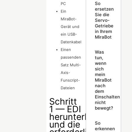
So
PC
ersetzen
Ein
Sie die
MiraBot-
Servo-
Getriebe
Gerät und
in Ihrem
ein USB-
MiraBot
Datenkabel
Einen
Was
tun,
passenden
wenn
Satz Multi-
sich
Axis-
mein
MiraBot
Funscript-
nach
Dateien
dem
Einschalten
Schritt
nicht
1 — EDI
bewegt?
herunterladen
und die
So
erkennen
erforderlichen