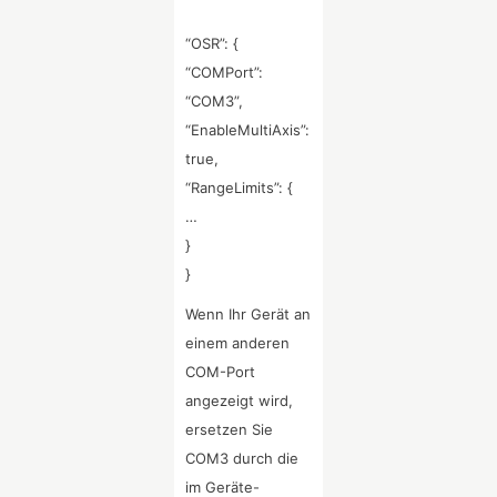
“OSR”: {
“COMPort”:
“COM3”,
“EnableMultiAxis”:
true,
“RangeLimits”: {
…
}
}
Wenn Ihr Gerät an
einem anderen
COM-Port
angezeigt wird,
ersetzen Sie
COM3 durch die
im Geräte-