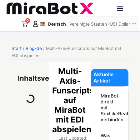
Zum
Inhalt
Français
springen
0
Warenkorb
Interaktive Roboter
Deutsch
日本語
Start
/
Blog-de
/ Multi-Axis-Funscripts auf MiraBot mit
EDI abspielen
Multi-
Aktuelle
Inhaltsverzeichnis
Axis-
Artikel
Funscripts
MiraBot
auf
direkt
mit
MiraBot
SexLikeReal
mit EDI
verbinden
abspielen
Was
Last Updated: