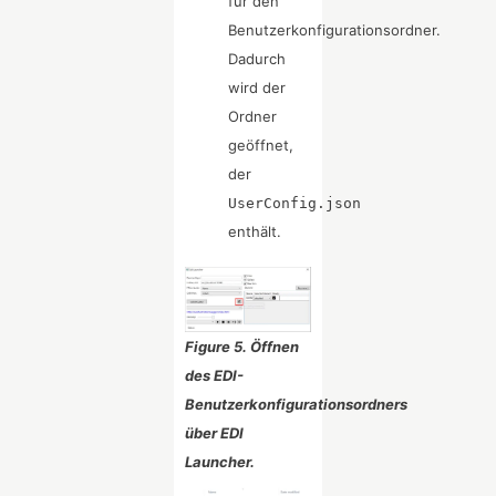
für den
Benutzerkonfigurationsordner.
Dadurch
wird der
Ordner
geöffnet,
der
UserConfig.json
enthält.
Figure 5. Öffnen
des EDI-
Benutzerkonfigurationsordners
über EDI
Launcher.