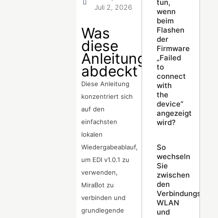
tun,
Juli 2, 2026
wenn
beim
Was
Flashen
der
diese
Firmware
Anleitung
„Failed
to
abdeckt
connect
Diese Anleitung
with
the
konzentriert sich
device“
auf den
angezeigt
wird?
einfachsten
lokalen
So
Wiedergabeablauf,
wechseln
um EDI v1.0.1 zu
Sie
verwenden,
zwischen
den
MiraBot zu
Verbindungsmodi
verbinden und
WLAN
grundlegende
und