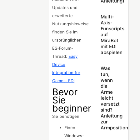
Anleitung)
Updates und
erweiterte
Multi-
Axis-
Nutzungshinweise
Funscripts
finden Sie im
auf
MiraBot
ursprünglichen
mit EDI
ES-Forum-
abspielen
Thread:
Easy
Device
Was
Integration for
tun,
wenn
Games. EDI
die
Bevor
Arme
Sie
leicht
versetzt
beginnen
sind?
Anleitung
Sie benötigen:
zur
Armpositionskali
Einen
Windows-