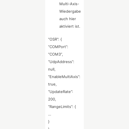
Multi-Axis-
Wiedergabe
auch hier
aktiviert ist.
“OSR”: {
“COMPort”:
“COM3”,
“UdpAddress”:
null,
“EnableMultiAxis”:
true,
“UpdateRate”:
200,
“RangeLimits”: {
…
}