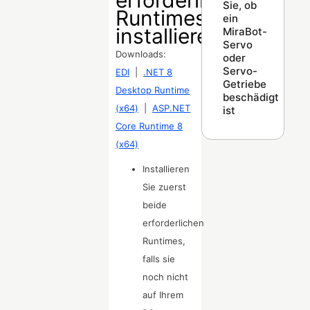
Sie, ob
Runtimes
ein
installieren
MiraBot-
Servo
Downloads:
oder
Servo-
EDI
|
.NET 8
Getriebe
Desktop Runtime
beschädigt
(x64)
|
ASP.NET
ist
Core Runtime 8
(x64)
Installieren
Sie zuerst
beide
erforderlichen
Runtimes,
falls sie
noch nicht
auf Ihrem