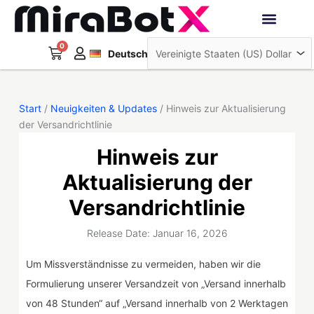
Zum
Inhalt
Français
springen
0
Warenkorb
Interaktive Roboter
Deutsch
日本語
Start
/
Neuigkeiten & Updates
/ Hinweis zur Aktualisierung
der Versandrichtlinie
Hinweis zur
Aktualisierung der
Versandrichtlinie
Release Date: Januar 16, 2026
Um Missverständnisse zu vermeiden, haben wir die
Formulierung unserer Versandzeit von „Versand innerhalb
von 48 Stunden“ auf „Versand innerhalb von 2 Werktagen