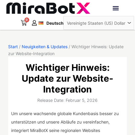
Zum
Inhalt
Français
springen
0
Warenkorb
Interaktive Roboter
Deutsch
日本語
Start
/
Neuigkeiten & Updates
/ Wichtiger Hinweis: Update
zur Website-Integration
Wichtiger Hinweis:
Update zur Website-
Integration
Release Date: Februar 5, 2026
Um unsere wachsende globale Kundenbasis besser zu
unterstützen und unsere Abläufe zu vereinfachen,
integriert MiraBotX seine regionalen Websites