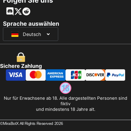
Folgen Sie uns
English
Français
Sprache auswählen
Deutsch
日本語
Sichere Zahlung
Nur für Erwachsene ab 18. Alle dargestellten Personen sind
fiktiv
und mindestens 18 Jahre alt.
©MiraBotX All Rights Reserved 2026