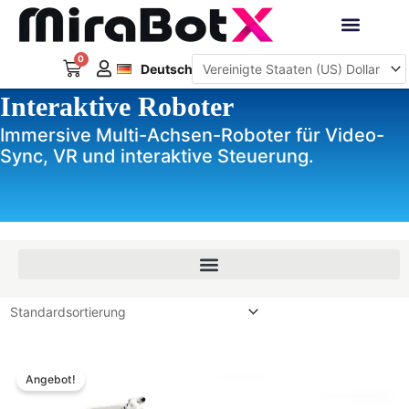
Zum
Inhalt
Français
springen
0
Warenkorb
Interaktive Roboter
Deutsch
日本語
Interaktive Roboter
Immersive Multi-Achsen-Roboter für Video-
Sync, VR und interaktive Steuerung.
Preisspanne:
Preisspanne:
$389.00
$229.00
Angebot!
bis
bis
$599.00
$289.00