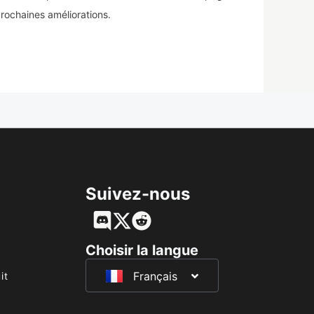
rochaines améliorations.
Suivez-nous
English
Deutsch
Choisir la langue
Français
日本語
it