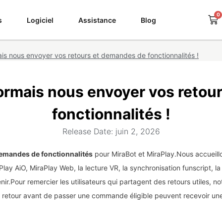
0
Pa
s
Logiciel
Assistance
Blog
s nous envoyer vos retours et demandes de fonctionnalités !
rmais nous envoyer vos retou
fonctionnalités !
Release Date: juin 2, 2026
demandes de fonctionnalités
pour MiraBot et MiraPlay.Nous accueill
lay AiO, MiraPlay Web, la lecture VR, la synchronisation funscript, la
ir.Pour remercier les utilisateurs qui partagent des retours utiles, n
 un retour avant de passer une commande éligible peuvent recevoir u