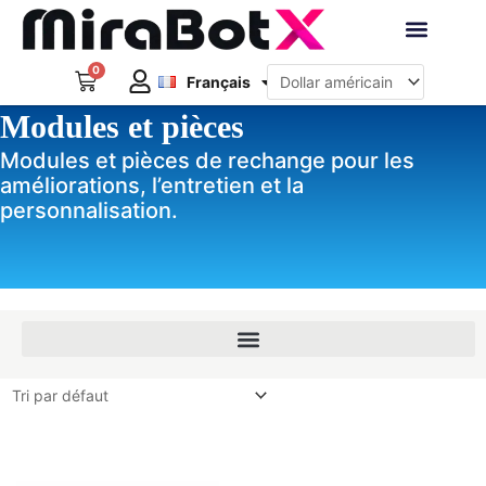
Aller
au
Deutsch
contenu
0
Panier
Robots interacti
Français
日本語
Modules et pièces
Créer un compte
Modules et pièces de rechange pour les
améliorations, l’entretien et la
personnalisation.