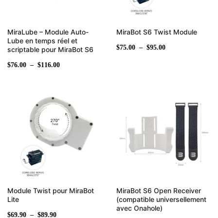
MiraLube – Module Auto-
MiraBot S6 Twist Module
Lube en temps réel et
$
75.00
–
$
95.00
scriptable pour MiraBot S6
$
76.00
–
$
116.00
Plage
de
prix :
$69.90
à
$89.90
Module Twist pour MiraBot
MiraBot S6 Open Receiver
Lite
(compatible universellement
avec Onahole)
$
69.90
–
$
89.90