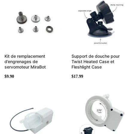
Kit de remplacement
Support de douche pour
d’engrenages de
Twist Heated Case et
servomoteur MiraBot
Fleshlight Case
$
9.90
$
17.99
Plage
Plage
de
de
prix :
prix :
$76.00
$75.00
à
à
$116.00
$95.00