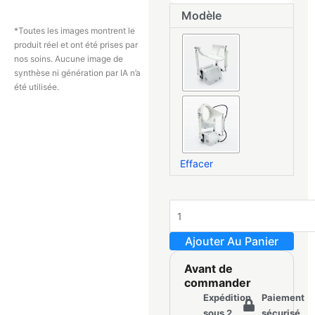
quantité
Modèle
de
*Toutes les images montrent le
MiraBot
produit réel et ont été prises par
Lite
nos soins. Aucune image de
synthèse ni génération par IA n’a
été utilisée.
Effacer
Ajouter Au Panier
Avant de
commander
Expédition
Paiement
sous 2
sécurisé