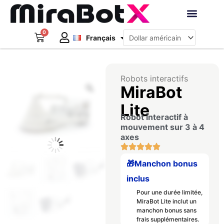
Aller
au
Deutsch
contenu
0
Panier
Robots interacti
Français
日本語
Créer un compte
Robots interactifs
Zoom
MiraBot
Lite
Robot interactif à
mouvement sur 3 à 4
axes
🎁Manchon bonus
inclus
Pour une durée limitée,
MiraBot Lite inclut un
manchon bonus sans
frais supplémentaires.