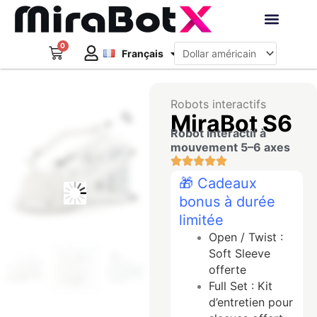
Aller
au
Deutsch
contenu
0
Panier
Robots interacti
Français
日本語
Créer un compte
Robots interactifs
Zoom
MiraBot S6
Robot interactif à
mouvement 5–6 axes
🎁 Cadeaux
bonus à durée
limitée
Open / Twist :
Soft Sleeve
offerte
Full Set : Kit
d’entretien pour