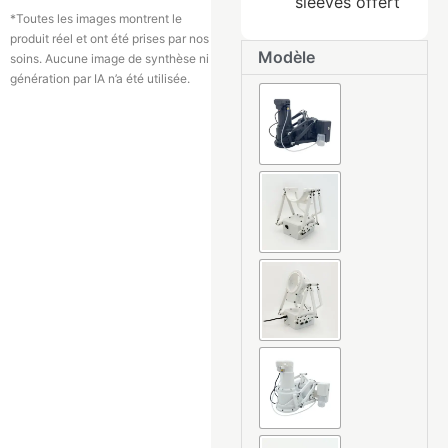
sleeves offert
*Toutes les images montrent le
produit réel et ont été prises par nos
quantité
Modèle
soins. Aucune image de synthèse ni
de
génération par IA n’a été utilisée.
MiraBot
S6