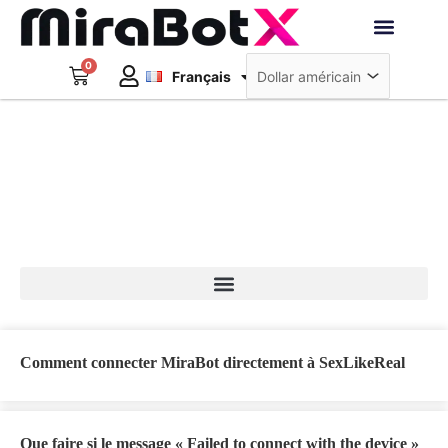
Aller
au
Deutsch
contenu
0
Panier
Robots interacti
Français
日本語
Créer un compte
Blog
Comment connecter MiraBot directement à SexLikeReal
Que faire si le message « Failed to connect with the device »