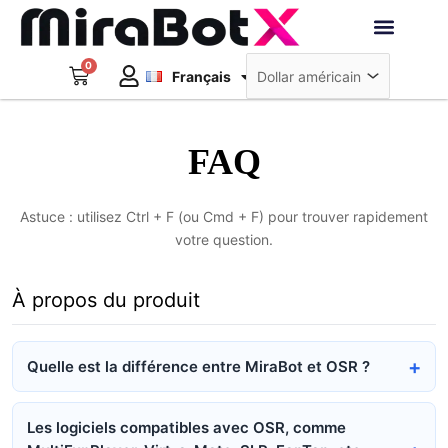
Aller
au
Deutsch
contenu
0
Panier
Robots interacti
Français
日本語
Créer un compte
FAQ
Astuce : utilisez Ctrl + F (ou Cmd + F) pour trouver rapidement
votre question.
À propos du produit
Quelle est la différence entre MiraBot et OSR ?
Les logiciels compatibles avec OSR, comme