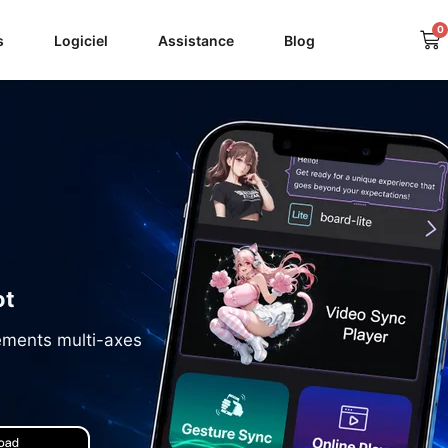
0
Pa
s
Logiciel
Assistance
Blog
ot
ements multi-axes