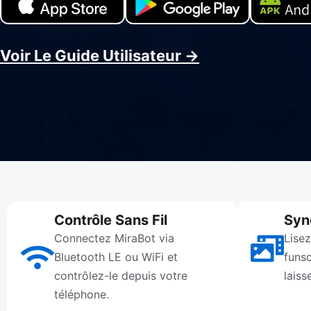
Voir Le Guide Utilisateur →
Contrôle Sans Fil
Syn
Connectez MiraBot via
Lise
Bluetooth LE ou WiFi et
funs
contrôlez-le depuis votre
laiss
téléphone.