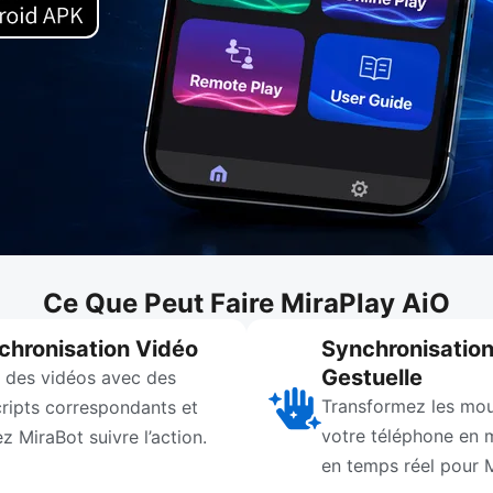
Ce Que Peut Faire MiraPlay AiO
chronisation Vidéo
Synchronisatio
Gestuelle
z des vidéos avec des
Transformez les mo
cripts correspondants et
votre téléphone en
ez MiraBot suivre l’action.
en temps réel pour 