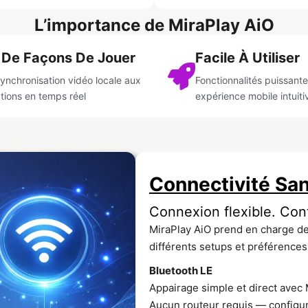
L’importance de MiraPlay AiO
 De Façons De Jouer
Facile À Utiliser
synchronisation vidéo locale aux
Fonctionnalités puissant
ctions en temps réel
expérience mobile intuiti
Connectivité San
Connexion flexible. Cont
MiraPlay AiO prend en charge de
différents setups et préférences
Bluetooth LE
Appairage simple et direct avec 
Aucun routeur requis — configur