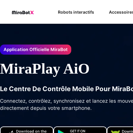
Aller
au
Robots interactifs
Accessoire
contenu
Application Officielle MiraBot
MiraPlay AiO
Le Centre De Contrôle Mobile Pour MiraB
Connectez, contrôlez, synchronisez et lancez les mouv
directement depuis votre smartphone.