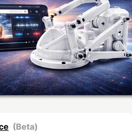
nce
(Beta)