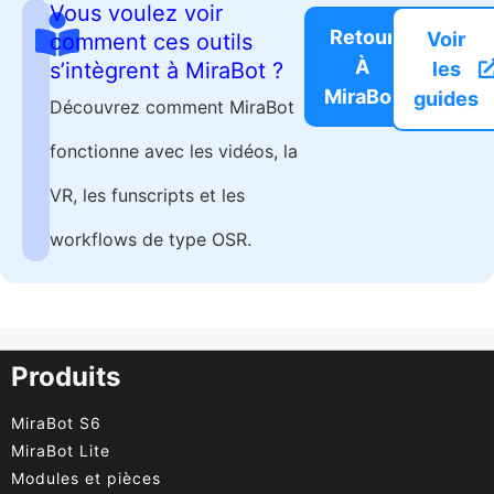
Vous voulez voir
Retour
Voir
comment ces outils
À
s’intègrent à MiraBot ?
les
MiraBot
guides
Découvrez comment MiraBot
fonctionne avec les vidéos, la
VR, les funscripts et les
workflows de type OSR.
Produits
MiraBot S6
MiraBot Lite
Modules et pièces