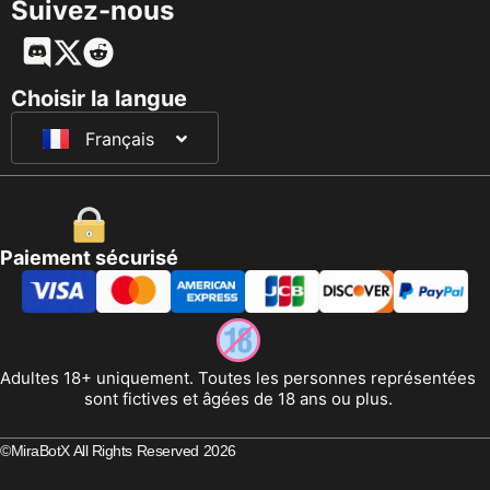
Suivez-nous
English
Deutsch
Choisir la langue
Français
日本語
Paiement sécurisé
Adultes 18+ uniquement. Toutes les personnes représentées
sont fictives et âgées de 18 ans ou plus.
©MiraBotX All Rights Reserved 2026