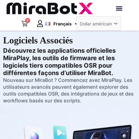
Aller
au
Deutsch
contenu
0
Panier
Robots interacti
Français
日本語
Créer un compte
Logiciels Associés
Découvrez les applications officielles
MiraPlay, les outils de firmware et les
logiciels tiers compatibles OSR pour
différentes façons d’utiliser MiraBot.
Nouveau sur MiraBot ? Commencez avec MiraPlay. Les
utilisateurs avancés peuvent également explorer des
outils compatibles OSR, des intégrations de jeux et des
workflows basés sur des scripts.