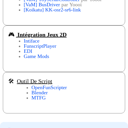
[VaM]
BusDriver
par Yoooi
[Koikatu] KK-osr2-sr6-link
🎮
Intégration Jeux 2D
Intiface
FunscriptPlayer
EDI
Game Mods
🛠️
Outil De Script
OpenFunScripter
Blender
MTFG