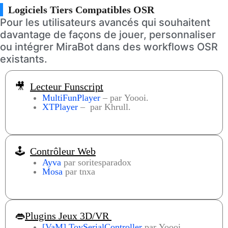
Logiciels Tiers Compatibles OSR
Pour les utilisateurs avancés qui souhaitent
davantage de façons de jouer, personnaliser
ou intégrer MiraBot dans des workflows OSR
existants.
🎥
Lecteur Funscript
MultiFunPlayer
– par Yoooi.
XTPlayer
– par Khrull.
🕹️
Contrôleur Web
Ayva
par soritesparadox
Mosa
par tnxa
👄
Plugins Jeux 3D/VR
[VaM] ToySerialController
par Yoooi