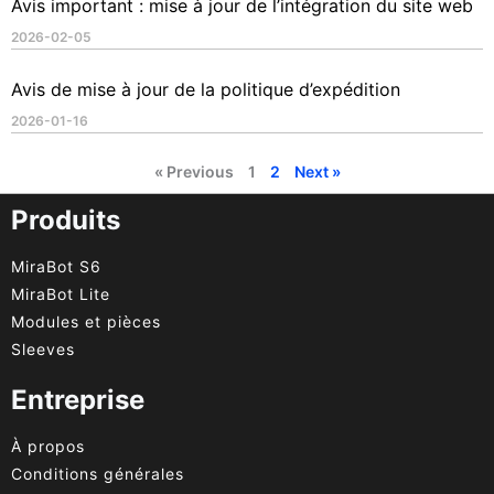
Avis important : mise à jour de l’intégration du site web
2026-02-05
Avis de mise à jour de la politique d’expédition
2026-01-16
« Previous
1
2
Next »
Produits
MiraBot S6
MiraBot Lite
Modules et pièces
Sleeves
Entreprise
À propos
Conditions générales