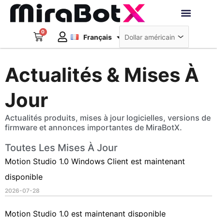
Aller
au
Deutsch
contenu
0
Panier
Robots interacti
Français
日本語
Créer un compte
Actualités & Mises À
Jour
Actualités produits, mises à jour logicielles, versions de
firmware et annonces importantes de MiraBotX.
Toutes Les Mises À Jour
Page
Page
Motion Studio 1.0 Windows Client est maintenant
disponible
2026-07-28
Motion Studio 1.0 est maintenant disponible