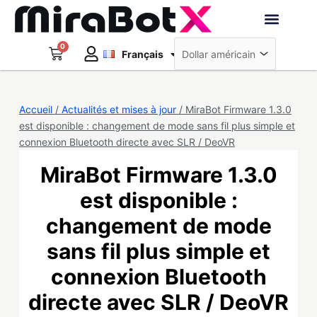
Aller
au
Deutsch
contenu
0
Panier
Robots interacti
Français
日本語
Créer un compte
Accueil
/
Actualités et mises à jour
/ MiraBot Firmware 1.3.0
est disponible : changement de mode sans fil plus simple et
connexion Bluetooth directe avec SLR / DeoVR
MiraBot Firmware 1.3.0
est disponible :
changement de mode
sans fil plus simple et
connexion Bluetooth
directe avec SLR / DeoVR