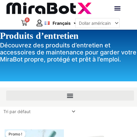
Aller
au
Deutsch
contenu
0
Panier
Robots interacti
Français
日本語
Produits d’entretien
Créer un compte
Découvrez des produits d’entretien et
accessoires de maintenance pour garder votre
MiraBot propre, protégé et prêt à l’emploi.
Le
Le
prix
prix
Promo !