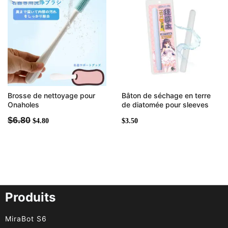
initial
actuel
était :
est :
$6.80.
$4.80.
Brosse de nettoyage pour
Bâton de séchage en terre
Onaholes
de diatomée pour sleeves
$
6.80
$
4.80
$
3.50
Produits
MiraBot S6