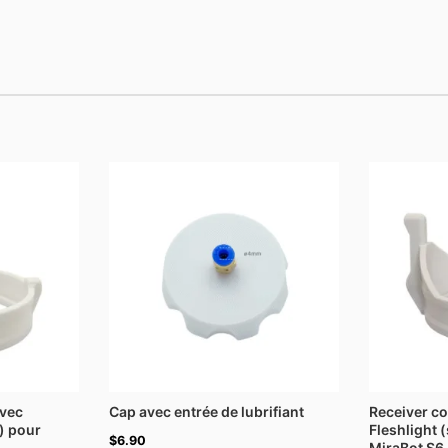
avec
Cap avec entrée de lubrifiant
Receiver c
) pour
Fleshlight 
$
6.90
MiraBot S6