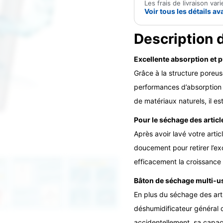
Les frais de livraison va
de
Voir tous les détails 
diatomée
pour
Description 
sleeves
Excellente absorption et p
Grâce à la structure poreus
performances d’absorption d
de matériaux naturels, il e
Pour le séchage des article
Après avoir lavé votre artic
doucement pour retirer l’exc
efficacement la croissance 
Bâton de séchage multi-u
En plus du séchage des arti
déshumidificateur général 
accidentellement, sa capac