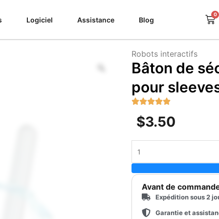
0
Pa
s
Logiciel
Assistance
Blog
Robots interactifs
Zoom
Bâton de sé
pour sleeve
$
3.50
quantité
de
Bâton
de
Avant de command
séchage
Expédition sous 2 jo
en
terre
Garantie et assista