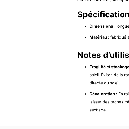
Spécificatio
Dimensions
:
longue
Matériau :
fabriqué à
Notes d’utili
Fragilité et stockag
soleil. Évitez de la
directe du soleil.
Décoloration :
En rai
laisser des taches m
séchage.