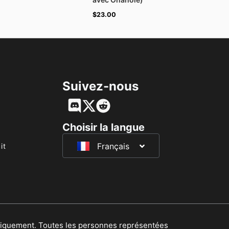
$
23.00
Suivez-nous
English
Deutsch
Choisir la langue
Français
日本語
it
niquement. Toutes les personnes représentées