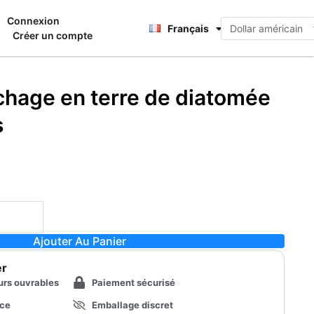
Deutsch
Connexion
nier
Français
日本語
Créer un compte
chage en terre de diatomée
s
Ajouter Au Panier
er
urs ouvrables
Paiement sécurisé
nce
Emballage discret