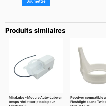
Produits similaires
Plage
de
prix :
$76.00
à
$116.00
MiraLube – Module Auto-Lube en
Receiver compatible 
temps réel et scriptable pour
Fleshlight (sans Twist
MiraBot S6
MiraBot Lite