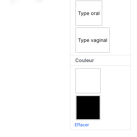
Twist
Type oral
Heated
Receiver
Type vaginal
Couleur
Effacer