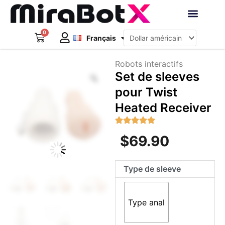
Aller
au
Deutsch
contenu
0
Panier
Robots interacti
Français
日本語
Créer un compte
Robots interactifs
Zoom
Set de sleeves
pour Twist
Heated Receiver
$
69.90
quantité
Type de sleeve
de
Set
de
Type anal
sleeves
pour