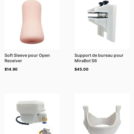
Soft Sleeve pour Open
Support de bureau pour
Receiver
MiraBot S6
$
14.90
$
45.00
Plage
de
prix :
$30.00
à
$39.00