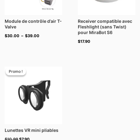
Module de contrôle d’air T-
Receiver compatible avec
Valve
Fleshlight (sans Twist)
pour MiraBot S6
$
30.00
–
$
39.00
$
17.90
Le
Le
prix
prix
Promo !
Promo !
initial
actuel
était :
est :
$10.99.
$7.90.
Lunettes VR mini pliables
$
10.99
$
7.90